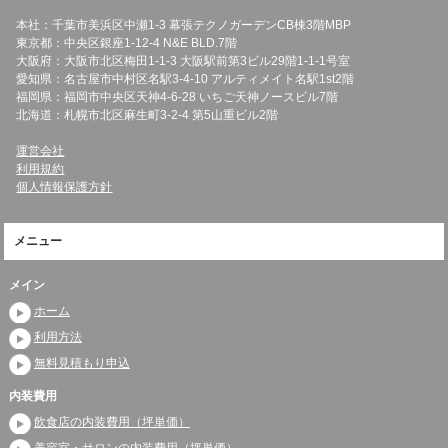
本社：千葉市美浜区中瀬1-3 幕張テクノガーデンCB棟3階MBP
東京都：中央区銀座1-12-4 N&E BLD.7階
大阪府：大阪市北区梅田1-1-3 大阪駅前第3ビル29階1-1-1号室
愛知県：名古屋市中村区名駅3-4-10 アルティメイト名駅1st2階
福岡県：福岡市中央区天神4-6-28 いちご天神ノースビル7階
北海道：札幌市北区麻生町3-2-4 第5山重ビル2階
運営会社
利用規約
個人情報保護方針
メニュー
メイン
ホーム
利用方法
無料見積もり申込
内装費用
飲食店の内装費用（坪単価）