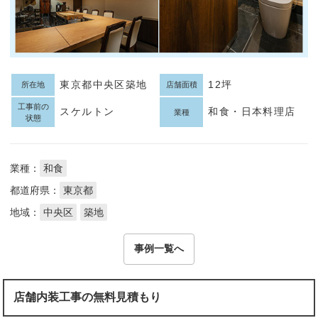
東京都中央区築地
12坪
所在地
店舗面積
工事前の
スケルトン
和食・日本料理店
業種
状態
業種：
和食
都道府県：
東京都
地域：
中央区
築地
事例一覧へ
店舗内装工事の無料見積もり