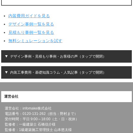
内装費用ガイドを見る
デザイン事例一覧を見る
見積もり事例一覧を見る
無料シミュレーションを試す
デザイン事例・見積もり事例・お客様の声（タップで開閉）
内装工事費用・基礎知識コラム・人気記事（タップで開閉）
運営会社
運営会社：infomake株式会社
電話番号：0120-131-262（担当：野村まで）
受付時間：平日 9:00～18:00（土・日・祝休）
監修者：一級建築士 石橋信介様
監修者：1級建築施工管理技士 山本悠太様