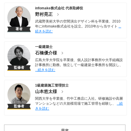
infomake株式会社 代表取締役
野村晃正
武蔵野美術大学の空間演出デザイン科を卒業後、2010
年にinfomake株式会社を設立。2010年から当サイト
著者
一級建築士
石橋優介様
広島大学大学院を卒業後、個人設計事務所や大手組織設
計事務所に勤務。独立して一級建築士事務所を開設し、
監修者
1級建築施工管理技士
山本悠太様
関西大学を卒業後、竹中工務店に入社。研修施設や高層
マンションなどの大規模現場で施工管理を経験し、
監修者
目次