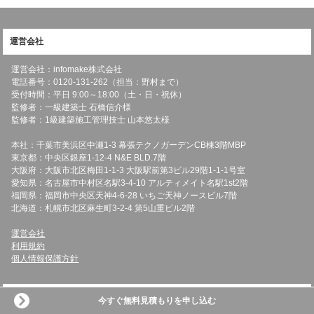
運営会社
運営会社：infomake株式会社
電話番号：0120-131-262（担当：野村まで）
受付時間：平日 9:00～18:00（土・日・祝休）
監修者：一級建築士 石橋信介様
監修者：1級建築施工管理技士 山本悠太様
本社：千葉市美浜区中瀬1-3 幕張テクノガーデンCB棟3階MBP
東京都：中央区銀座1-12-4 N&E BLD.7階
大阪府：大阪市北区梅田1-1-3 大阪駅前第3ビル29階1-1-1号室
愛知県：名古屋市中村区名駅3-4-10 アルティメイト名駅1st2階
福岡県：福岡市中央区天神4-6-28 いちご天神ノースビル7階
北海道：札幌市北区麻生町3-2-4 第5山重ビル2階
運営会社
利用規約
個人情報保護方針
メニュー
今すぐ無料見積もりを申し込む