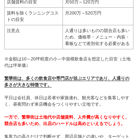
店舗賃料の目安
月50万～120万円
賃料を除くランニングコス
月200万～520万円
トの目安
注意点
人通りは多いものの競合店も多い
ため、価格帯・メニュー・内装・
看板などで差別化する必要がある
※金額は10～20坪程度の小～中規模飲食店を想定した目安（土地
代は坪単価）
繁華街は、多くの飲食店や専門店が並ぶエリアであり、人通りの
多さが大きな特徴です。
平日は会社員、休日は若者や家族連れ、観光客などを集客しやす
く、昼夜問わず来店機会をつくりやすい立地です。
一方で、繁華街は土地代や店舗賃料、人件費が高くなりやすく、
競合店も多いため、出店のハードルは高めといえるでしょう。
集客力の高さだけで判断せず、周辺店舗との違いや、ターゲット