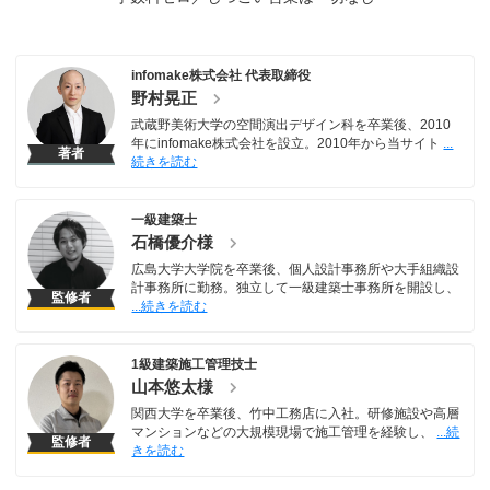
infomake株式会社 代表取締役
野村晃正
武蔵野美術大学の空間演出デザイン科を卒業後、2010
年にinfomake株式会社を設立。2010年から当サイト
著者
一級建築士
石橋優介様
広島大学大学院を卒業後、個人設計事務所や大手組織設
計事務所に勤務。独立して一級建築士事務所を開設し、
監修者
1級建築施工管理技士
山本悠太様
関西大学を卒業後、竹中工務店に入社。研修施設や高層
マンションなどの大規模現場で施工管理を経験し、
監修者