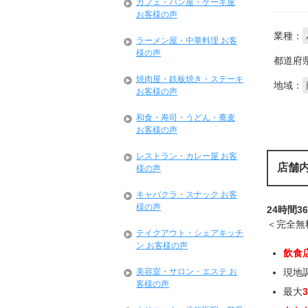
カフェ・パン屋・ケーキ屋
お客様の声
業種：
ラーメン屋・中華料理 お客
様の声
都道府
焼肉屋・鉄板焼き・ステーキ
地域：
お客様の声
和食・寿司・うどん・蕎麦
お客様の声
レストラン・カレー屋 お客
店舗
様の声
キャバクラ・スナック お客
様の声
24時間3
＜完全無
テイクアウト・シェアキッチ
ン お客様の声
飲食
現地
美容室・サロン・エステ お
客様の声
最大