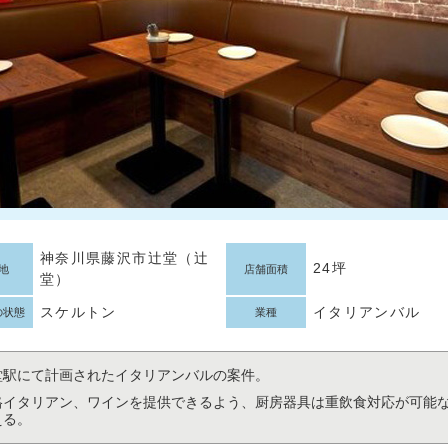
神奈川県藤沢市辻堂（辻
24坪
地
店舗面積
堂）
スケルトン
イタリアンバル
の状態
業種
堂駅にて計画されたイタリアンバルの案件。
格イタリアン、ワインを提供できるよう、厨房器具は重飲食対応が可能
える。