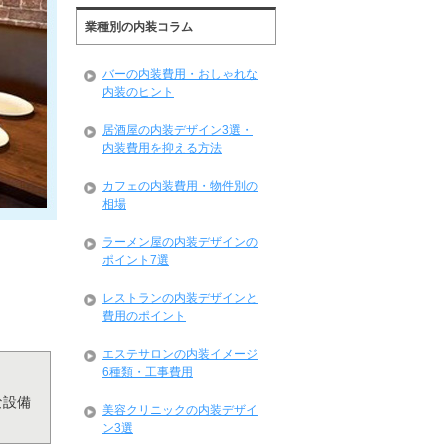
業種別の内装コラム
バーの内装費用・おしゃれな
内装のヒント
居酒屋の内装デザイン3選・
内装費用を抑える方法
カフェの内装費用・物件別の
相場
ラーメン屋の内装デザインの
ポイント7選
レストランの内装デザインと
費用のポイント
エステサロンの内装イメージ
6種類・工事費用
な設備
美容クリニックの内装デザイ
ン3選