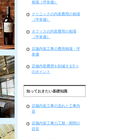
相場（坪単価）
クリニックの内装費用の相場
（坪単価）
オフィスの内装費用の相場
（坪単価）
店舗内装工事の費用相場・坪
単価
店舗内装費用を削減する5つ
のポイント
知っておきたい基礎知識
店舗内装工事の流れと工事内
容
店舗内装工事の工期・期間の
目安