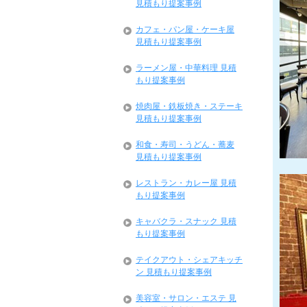
見積もり提案事例
カフェ・パン屋・ケーキ屋
見積もり提案事例
ラーメン屋・中華料理 見積
もり提案事例
焼肉屋・鉄板焼き・ステーキ
見積もり提案事例
和食・寿司・うどん・蕎麦
見積もり提案事例
レストラン・カレー屋 見積
もり提案事例
キャバクラ・スナック 見積
もり提案事例
テイクアウト・シェアキッチ
ン 見積もり提案事例
美容室・サロン・エステ 見