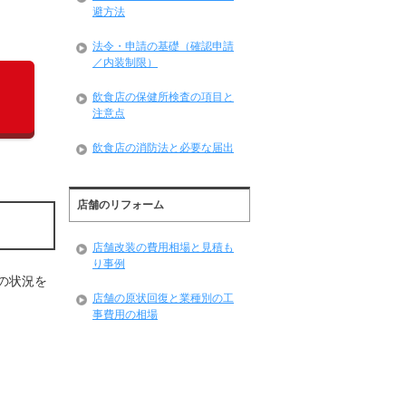
避方法
法令・申請の基礎（確認申請
／内装制限）
飲食店の保健所検査の項目と
注意点
飲食店の消防法と必要な届出
店舗のリフォーム
店舗改装の費用相場と見積も
り事例
の状況を
店舗の原状回復と業種別の工
事費用の相場