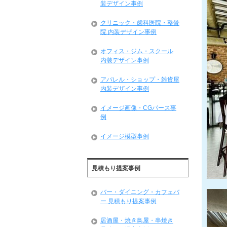
装デザイン事例
クリニック・歯科医院・整骨
院 内装デザイン事例
オフィス・ジム・スクール
内装デザイン事例
アパレル・ショップ・雑貨屋
内装デザイン事例
イメージ画像・CGパース事
例
イメージ模型事例
見積もり提案事例
バー・ダイニング・カフェバ
ー 見積もり提案事例
居酒屋・焼き鳥屋・串焼き