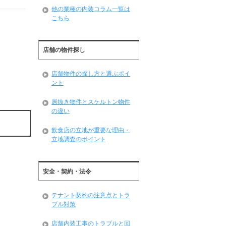
他の業種の内装コラム一覧は
こちら
店舗の物件探し
店舗物件の探し方と選ぶポイ
ント
居抜き物件とスケルトン物件
の違い
飲食店の立地が重要な理由・
立地調査のポイント
安全・契約・法令
テナント契約の注意点とトラ
ブル対策
店舗内装工事のトラブルと回