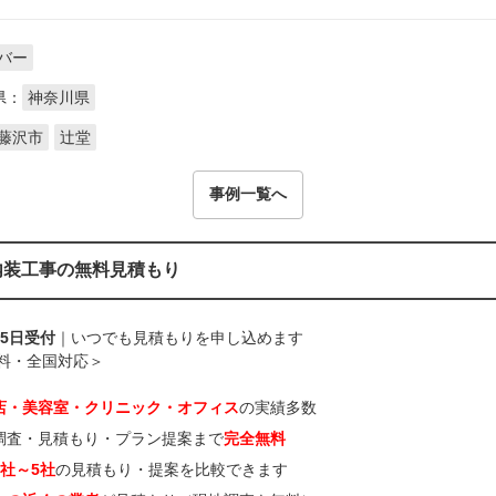
バー
県：
神奈川県
藤沢市
辻堂
事例一覧へ
内装工事の無料見積もり
65日受付
｜いつでも見積もりを申し込めます
料・全国対応＞
店・美容室・クリニック・オフィス
の実績多数
調査・見積もり・プラン提案まで
完全無料
3社～5社
の見積もり・提案を比較できます