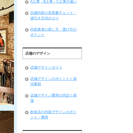
A工事・B工事・C工事の違い
店舗内装の見積書チェック・
値引き交渉のコツ
内装業者の探し方・選び方の
ポイント
店舗のデザイン
店舗デザインガイド
店舗デザインのポイントと成
功事例
店舗デザイン費用の内訳と相
場
飲食店の内装デザインのポイ
ント・費用