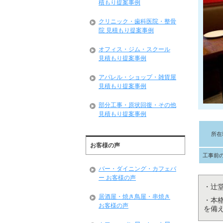
積もり提案事例
クリニック・歯科医院・整骨
院 見積もり提案事例
オフィス・ジム・スクール
見積もり提案事例
アパレル・ショップ・雑貨屋
見積もり提案事例
部分工事・原状回復・その他
見積もり提案事例
所在
お客様の声
工事前
バー・ダイニング・カフェバ
ー お客様の声
・辻
居酒屋・焼き鳥屋・串焼き
・本
お客様の声
を備