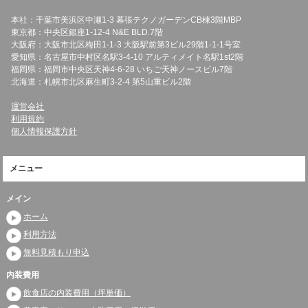
本社：千葉市美浜区中瀬1-3 幕張テクノガーデンCB棟3階MBP
東京都：中央区銀座1-12-4 N&E BLD.7階
大阪府：大阪市北区梅田1-1-3 大阪駅前第3ビル29階1-1-1号室
愛知県：名古屋市中村区名駅3-4-10 アルティメイト名駅1st2階
福岡県：福岡市中央区天神4-6-28 いちご天神ノースビル7階
北海道：札幌市北区麻生町3-2-4 第5山重ビル2階
運営会社
利用規約
個人情報保護方針
メニュー
メイン
ホーム
利用方法
無料見積もり申込
内装費用
飲食店の内装費用（坪単価）