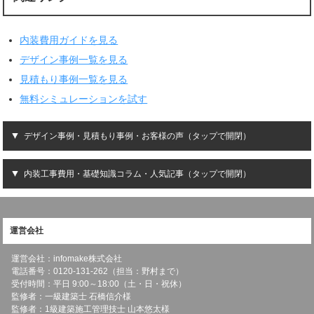
内装費用ガイドを見る
デザイン事例一覧を見る
見積もり事例一覧を見る
無料シミュレーションを試す
デザイン事例・見積もり事例・お客様の声（タップで開閉）
内装工事費用・基礎知識コラム・人気記事（タップで開閉）
運営会社
運営会社：infomake株式会社
電話番号：0120-131-262（担当：野村まで）
受付時間：平日 9:00～18:00（土・日・祝休）
監修者：一級建築士 石橋信介様
監修者：1級建築施工管理技士 山本悠太様