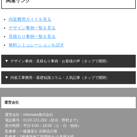
関連リンク
内装費用ガイドを見る
デザイン事例一覧を見る
見積もり事例一覧を見る
無料シミュレーションを試す
デザイン事例・見積もり事例・お客様の声（タップで開閉）
内装工事費用・基礎知識コラム・人気記事（タップで開閉）
運営会社
運営会社：infomake株式会社
電話番号：0120-131-262（担当：野村まで）
受付時間：平日 9:00～18:00（土・日・祝休）
監修者：一級建築士 石橋信介様
監修者：1級建築施工管理技士 山本悠太様