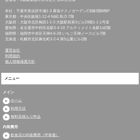
本社：千葉市美浜区中瀬1-3 幕張テクノガーデンCB棟3階MBP
東京都：中央区銀座1-12-4 N&E BLD.7階
大阪府：大阪市北区梅田1-1-3 大阪駅前第3ビル29階1-1-1号室
愛知県：名古屋市中村区名駅3-4-10 アルティメイト名駅1st2階
福岡県：福岡市中央区天神4-6-28 いちご天神ノースビル7階
北海道：札幌市北区麻生町3-2-4 第5山重ビル2階
運営会社
利用規約
個人情報保護方針
メニュー
メイン
ホーム
利用方法
無料見積もり申込
内装費用
飲食店の内装費用（坪単価）