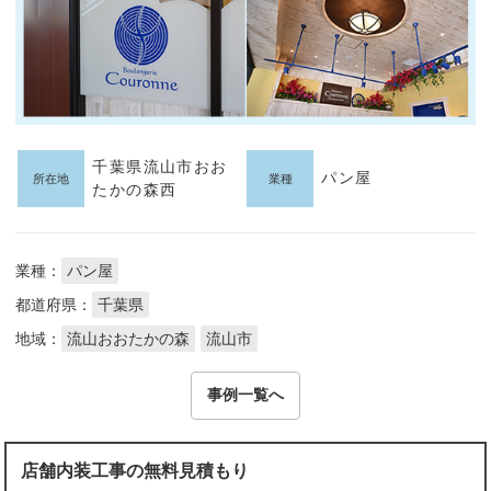
千葉県流山市おお
パン屋
所在地
業種
たかの森西
業種：
パン屋
都道府県：
千葉県
地域：
流山おおたかの森
流山市
事例一覧へ
店舗内装工事の無料見積もり