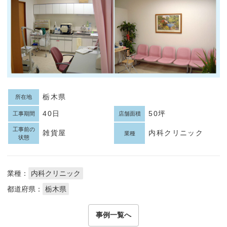
栃木県
所在地
40日
50坪
工事期間
店舗面積
工事前の
雑貨屋
内科クリニック
業種
状態
業種：
内科クリニック
都道府県：
栃木県
事例一覧へ