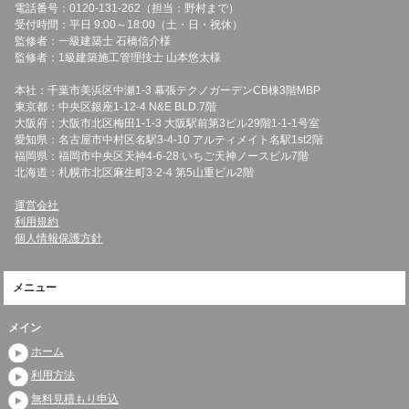
電話番号：0120-131-262（担当：野村まで）
受付時間：平日 9:00～18:00（土・日・祝休）
監修者：一級建築士 石橋信介様
監修者：1級建築施工管理技士 山本悠太様
本社：千葉市美浜区中瀬1-3 幕張テクノガーデンCB棟3階MBP
東京都：中央区銀座1-12-4 N&E BLD.7階
大阪府：大阪市北区梅田1-1-3 大阪駅前第3ビル29階1-1-1号室
愛知県：名古屋市中村区名駅3-4-10 アルティメイト名駅1st2階
福岡県：福岡市中央区天神4-6-28 いちご天神ノースビル7階
北海道：札幌市北区麻生町3-2-4 第5山重ビル2階
運営会社
利用規約
個人情報保護方針
メニュー
メイン
ホーム
利用方法
無料見積もり申込