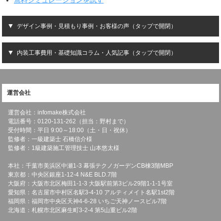
デザイン事例・見積もり事例・お客様の声（タップで開閉）
内装工事費用・基礎知識コラム・人気記事（タップで開閉）
運営会社
運営会社：infomake株式会社
電話番号：0120-131-262（担当：野村まで）
受付時間：平日 9:00～18:00（土・日・祝休）
監修者：一級建築士 石橋信介様
監修者：1級建築施工管理技士 山本悠太様
本社：千葉市美浜区中瀬1-3 幕張テクノガーデンCB棟3階MBP
東京都：中央区銀座1-12-4 N&E BLD.7階
大阪府：大阪市北区梅田1-1-3 大阪駅前第3ビル29階1-1-1号室
愛知県：名古屋市中村区名駅3-4-10 アルティメイト名駅1st2階
福岡県：福岡市中央区天神4-6-28 いちご天神ノースビル7階
北海道：札幌市北区麻生町3-2-4 第5山重ビル2階