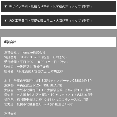
デザイン事例・見積もり事例・お客様の声（タップで開閉）
内装工事費用・基礎知識コラム・人気記事（タップで開閉）
運営会社
運営会社：infomake株式会社
電話番号：0120-131-262（担当：野村まで）
受付時間：平日 9:00～18:00（土・日・祝休）
監修者：一級建築士 石橋信介様
監修者：1級建築施工管理技士 山本悠太様
本社：千葉市美浜区中瀬1-3 幕張テクノガーデンCB棟3階MBP
東京都：中央区銀座1-12-4 N&E BLD.7階
大阪府：大阪市北区梅田1-1-3 大阪駅前第3ビル29階1-1-1号室
愛知県：名古屋市中村区名駅3-4-10 アルティメイト名駅1st2階
福岡県：福岡市中央区天神4-6-28 いちご天神ノースビル7階
北海道：札幌市北区麻生町3-2-4 第5山重ビル2階
運営会社