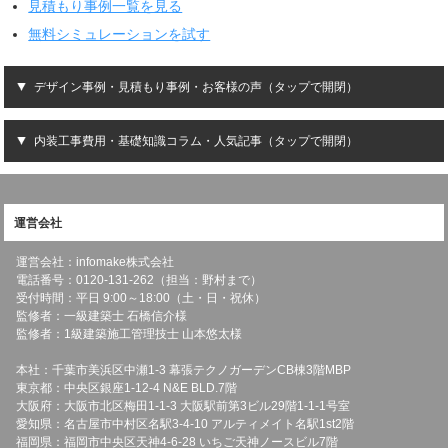
見積もり事例一覧を見る
無料シミュレーションを試す
デザイン事例・見積もり事例・お客様の声（タップで開閉）
内装工事費用・基礎知識コラム・人気記事（タップで開閉）
運営会社
運営会社：infomake株式会社
電話番号：0120-131-262（担当：野村まで）
受付時間：平日 9:00～18:00（土・日・祝休）
監修者：一級建築士 石橋信介様
監修者：1級建築施工管理技士 山本悠太様
本社：千葉市美浜区中瀬1-3 幕張テクノガーデンCB棟3階MBP
東京都：中央区銀座1-12-4 N&E BLD.7階
大阪府：大阪市北区梅田1-1-3 大阪駅前第3ビル29階1-1-1号室
愛知県：名古屋市中村区名駅3-4-10 アルティメイト名駅1st2階
福岡県：福岡市中央区天神4-6-28 いちご天神ノースビル7階