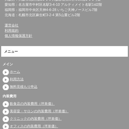
愛知県：名古屋市中村区名駅3-4-10 アルティメイト名駅1st2階
福岡県：福岡市中央区天神4-6-28 いちご天神ノースビル7階
北海道：札幌市北区麻生町3-2-4 第5山重ビル2階
運営会社
利用規約
個人情報保護方針
メニュー
メイン
ホーム
利用方法
無料見積もり申込
内装費用
飲食店の内装費用（坪単価）
美容室・サロンの内装費用（坪単価）
クリニックの内装費用（坪単価）
オフィスの内装費用（坪単価）