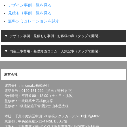
デザイン事例一覧を見る
見積もり事例一覧を見る
無料シミュレーションを試す
デザイン事例・見積もり事例・お客様の声（タップで開閉）
内装工事費用・基礎知識コラム・人気記事（タップで開閉）
運営会社
運営会社：infomake株式会社
電話番号：0120-131-262（担当：野村まで）
受付時間：平日 9:00～18:00（土・日・祝休）
監修者：一級建築士 石橋信介様
監修者：1級建築施工管理技士 山本悠太様
本社：千葉市美浜区中瀬1-3 幕張テクノガーデンCB棟3階MBP
東京都：中央区銀座1-12-4 N&E BLD.7階
大阪府：大阪市北区梅田1-1-3 大阪駅前第3ビル29階1-1-1号室