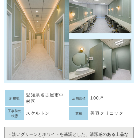
愛知県名古屋市中
100坪
所在地
店舗面積
村区
工事前の
スケルトン
美容クリニック
業種
状態
・淡いグリーンとホワイトを基調とした、清潔感のある上品な