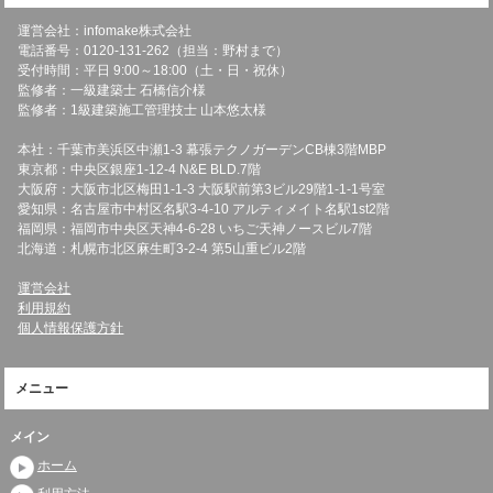
運営会社：infomake株式会社
電話番号：0120-131-262（担当：野村まで）
受付時間：平日 9:00～18:00（土・日・祝休）
監修者：一級建築士 石橋信介様
監修者：1級建築施工管理技士 山本悠太様
本社：千葉市美浜区中瀬1-3 幕張テクノガーデンCB棟3階MBP
東京都：中央区銀座1-12-4 N&E BLD.7階
大阪府：大阪市北区梅田1-1-3 大阪駅前第3ビル29階1-1-1号室
愛知県：名古屋市中村区名駅3-4-10 アルティメイト名駅1st2階
福岡県：福岡市中央区天神4-6-28 いちご天神ノースビル7階
北海道：札幌市北区麻生町3-2-4 第5山重ビル2階
運営会社
利用規約
個人情報保護方針
メニュー
メイン
ホーム