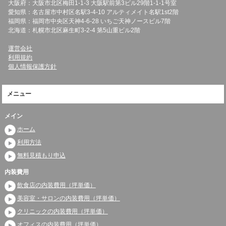
大阪府：大阪市北区梅田1-1-3 大阪駅前第3ビル29階1-1-1号室
愛知県：名古屋市中村区名駅3-4-10 アルティメイト名駅1st2階
福岡県：福岡市中央区天神4-6-28 いちご天神ノースビル7階
北海道：札幌市北区麻生町3-2-4 第5山重ビル2階
運営会社
利用規約
個人情報保護方針
メニュー
メイン
ホーム
利用方法
無料見積もり申込
内装費用
飲食店の内装費用（坪単価）
美容室・サロンの内装費用（坪単価）
クリニックの内装費用（坪単価）
オフィスの内装費用（坪単価）