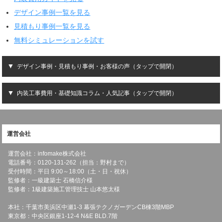
デザイン事例一覧を見る
見積もり事例一覧を見る
無料シミュレーションを試す
デザイン事例・見積もり事例・お客様の声（タップで開閉）
内装工事費用・基礎知識コラム・人気記事（タップで開閉）
運営会社
運営会社：infomake株式会社
電話番号：0120-131-262（担当：野村まで）
受付時間：平日 9:00～18:00（土・日・祝休）
監修者：一級建築士 石橋信介様
監修者：1級建築施工管理技士 山本悠太様
本社：千葉市美浜区中瀬1-3 幕張テクノガーデンCB棟3階MBP
東京都：中央区銀座1-12-4 N&E BLD.7階