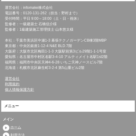
運営会社：infomake株式会社
電話番号：0120-131-262（担当：野村まで）
受付時間：平日 9:00～18:00（土・日・祝休）
監修者：一級建築士 石橋信介様
監修者：1級建築施工管理技士 山本悠太様
本社：千葉市美浜区中瀬1-3 幕張テクノガーデンCB棟3階MBP
東京都：中央区銀座1-12-4 N&E BLD.7階
大阪府：大阪市北区梅田1-1-3 大阪駅前第3ビル29階1-1-1号室
愛知県：名古屋市中村区名駅3-4-10 アルティメイト名駅1st2階
福岡県：福岡市中央区天神4-6-28 いちご天神ノースビル7階
北海道：札幌市北区麻生町3-2-4 第5山重ビル2階
運営会社
利用規約
個人情報保護方針
メニュー
メイン
ホーム
利用方法