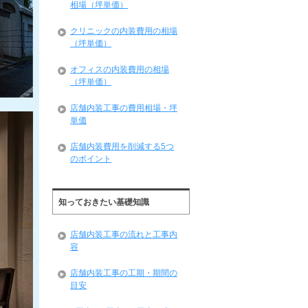
相場（坪単価）
クリニックの内装費用の相場
（坪単価）
オフィスの内装費用の相場
（坪単価）
店舗内装工事の費用相場・坪
単価
店舗内装費用を削減する5つ
のポイント
知っておきたい基礎知識
店舗内装工事の流れと工事内
容
店舗内装工事の工期・期間の
目安