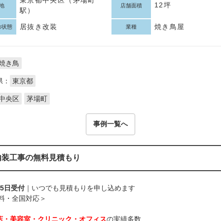
12坪
地
店舗面積
駅）
居抜き改装
焼き鳥屋
の状態
業種
焼き鳥
県：
東京都
中央区
茅場町
事例一覧へ
内装工事の無料見積もり
65日受付
｜いつでも見積もりを申し込めます
料・全国対応＞
店・美容室・クリニック・オフィス
の実績多数