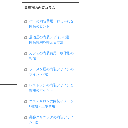
業種別の内装コラム
バーの内装費用・おしゃれな
内装のヒント
居酒屋の内装デザイン3選・
内装費用を抑える方法
カフェの内装費用・物件別の
相場
ラーメン屋の内装デザインの
ポイント7選
レストランの内装デザインと
費用のポイント
エステサロンの内装イメージ
6種類・工事費用
美容クリニックの内装デザイ
ン3選