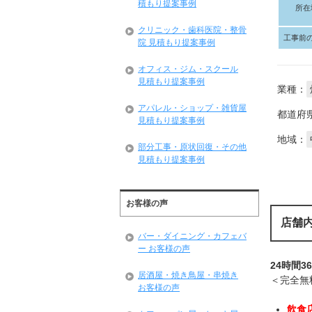
積もり提案事例
所在
クリニック・歯科医院・整骨
工事前
院 見積もり提案事例
オフィス・ジム・スクール
見積もり提案事例
業種：
アパレル・ショップ・雑貨屋
都道府
見積もり提案事例
地域：
部分工事・原状回復・その他
見積もり提案事例
お客様の声
店舗
バー・ダイニング・カフェバ
ー お客様の声
24時間3
居酒屋・焼き鳥屋・串焼き
＜完全無
お客様の声
飲食