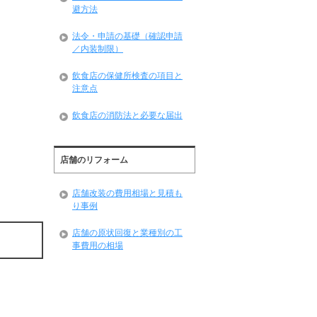
避方法
法令・申請の基礎（確認申請
／内装制限）
飲食店の保健所検査の項目と
注意点
飲食店の消防法と必要な届出
店舗のリフォーム
店舗改装の費用相場と見積も
り事例
店舗の原状回復と業種別の工
事費用の相場