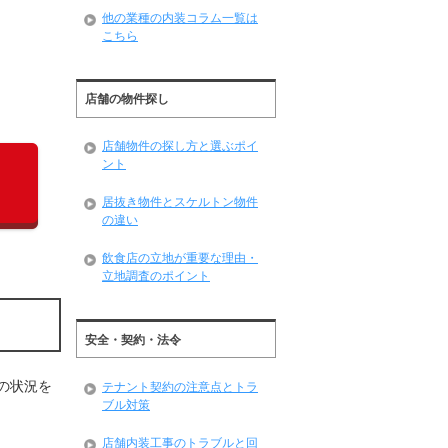
他の業種の内装コラム一覧は
こちら
店舗の物件探し
店舗物件の探し方と選ぶポイ
ント
居抜き物件とスケルトン物件
の違い
飲食店の立地が重要な理由・
立地調査のポイント
安全・契約・法令
の状況を
テナント契約の注意点とトラ
ブル対策
店舗内装工事のトラブルと回