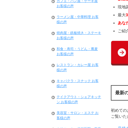
カフェ・パン屋・ケーキ屋
お客様の声
現地
最大
ラーメン屋・中華料理 お客
様の声
あな
ご紹
焼肉屋・鉄板焼き・ステーキ
お客様の声
和食・寿司・うどん・蕎麦
お客様の声
レストラン・カレー屋 お客
様の声
キャバクラ・スナック お客
様の声
最新
テイクアウト・シェアキッチ
ン お客様の声
初めての
美容室・サロン・エステ お
ご覧いただ
客様の声