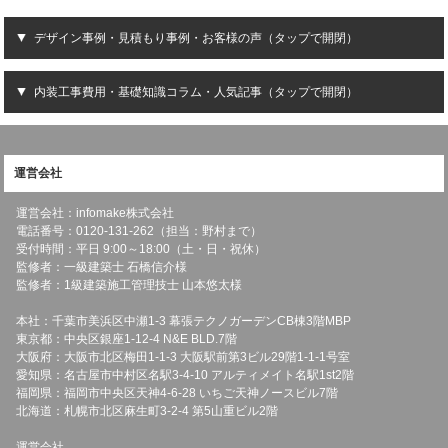
デザイン事例・見積もり事例・お客様の声（タップで開閉）
内装工事費用・基礎知識コラム・人気記事（タップで開閉）
運営会社
運営会社：infomake株式会社
電話番号：0120-131-262（担当：野村まで）
受付時間：平日 9:00～18:00（土・日・祝休）
監修者：一級建築士 石橋信介様
監修者：1級建築施工管理技士 山本悠太様
本社：千葉市美浜区中瀬1-3 幕張テクノガーデンCB棟3階MBP
東京都：中央区銀座1-12-4 N&E BLD.7階
大阪府：大阪市北区梅田1-1-3 大阪駅前第3ビル29階1-1-1号室
愛知県：名古屋市中村区名駅3-4-10 アルティメイト名駅1st2階
福岡県：福岡市中央区天神4-6-28 いちご天神ノースビル7階
北海道：札幌市北区麻生町3-2-4 第5山重ビル2階
運営会社