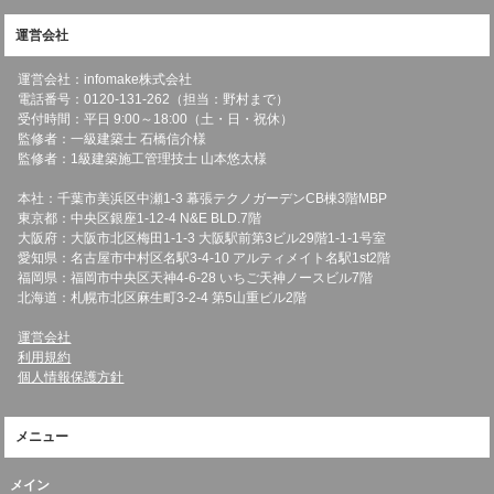
運営会社
運営会社：infomake株式会社
電話番号：0120-131-262（担当：野村まで）
受付時間：平日 9:00～18:00（土・日・祝休）
監修者：一級建築士 石橋信介様
監修者：1級建築施工管理技士 山本悠太様
本社：千葉市美浜区中瀬1-3 幕張テクノガーデンCB棟3階MBP
東京都：中央区銀座1-12-4 N&E BLD.7階
大阪府：大阪市北区梅田1-1-3 大阪駅前第3ビル29階1-1-1号室
愛知県：名古屋市中村区名駅3-4-10 アルティメイト名駅1st2階
福岡県：福岡市中央区天神4-6-28 いちご天神ノースビル7階
北海道：札幌市北区麻生町3-2-4 第5山重ビル2階
運営会社
利用規約
個人情報保護方針
メニュー
メイン