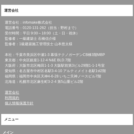
運営会社
運営会社：infomake株式会社
電話番号：0120-131-262（担当：野村まで）
受付時間：平日 9:00～18:00（土・日・祝休）
監修者：一級建築士 石橋信介様
監修者：1級建築施工管理技士 山本悠太様
本社：千葉市美浜区中瀬1-3 幕張テクノガーデンCB棟3階MBP
東京都：中央区銀座1-12-4 N&E BLD.7階
大阪府：大阪市北区梅田1-1-3 大阪駅前第3ビル29階1-1-1号室
愛知県：名古屋市中村区名駅3-4-10 アルティメイト名駅1st2階
福岡県：福岡市中央区天神4-6-28 いちご天神ノースビル7階
北海道：札幌市北区麻生町3-2-4 第5山重ビル2階
運営会社
利用規約
個人情報保護方針
メニュー
メイン