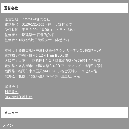
運営会社
運営会社：infomake株式会社
電話番号：0120-131-262（担当：野村まで）
受付時間：平日 9:00～18:00（土・日・祝休）
監修者：一級建築士 石橋信介様
監修者：1級建築施工管理技士 山本悠太様
本社：千葉市美浜区中瀬1-3 幕張テクノガーデンCB棟3階MBP
東京都：中央区銀座1-12-4 N&E BLD.7階
大阪府：大阪市北区梅田1-1-3 大阪駅前第3ビル29階1-1-1号室
愛知県：名古屋市中村区名駅3-4-10 アルティメイト名駅1st2階
福岡県：福岡市中央区天神4-6-28 いちご天神ノースビル7階
北海道：札幌市北区麻生町3-2-4 第5山重ビル2階
運営会社
利用規約
個人情報保護方針
メニュー
メイン