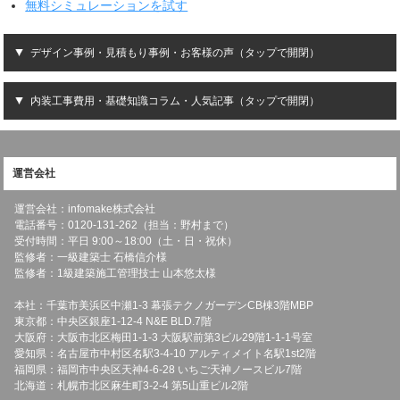
無料シミュレーションを試す
デザイン事例・見積もり事例・お客様の声（タップで開閉）
内装工事費用・基礎知識コラム・人気記事（タップで開閉）
運営会社
運営会社：infomake株式会社
電話番号：0120-131-262（担当：野村まで）
受付時間：平日 9:00～18:00（土・日・祝休）
監修者：一級建築士 石橋信介様
監修者：1級建築施工管理技士 山本悠太様
本社：千葉市美浜区中瀬1-3 幕張テクノガーデンCB棟3階MBP
東京都：中央区銀座1-12-4 N&E BLD.7階
大阪府：大阪市北区梅田1-1-3 大阪駅前第3ビル29階1-1-1号室
愛知県：名古屋市中村区名駅3-4-10 アルティメイト名駅1st2階
福岡県：福岡市中央区天神4-6-28 いちご天神ノースビル7階
北海道：札幌市北区麻生町3-2-4 第5山重ビル2階