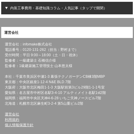
内装工事費用・基礎知識コラム・人気記事（タップで開閉）
運営会社
運営会社：infomake株式会社
電話番号：0120-131-262（担当：野村まで）
受付時間：平日 9:00～18:00（土・日・祝休）
監修者：一級建築士 石橋信介様
監修者：1級建築施工管理技士 山本悠太様
本社：千葉市美浜区中瀬1-3 幕張テクノガーデンCB棟3階MBP
東京都：中央区銀座1-12-4 N&E BLD.7階
大阪府：大阪市北区梅田1-1-3 大阪駅前第3ビル29階1-1-1号室
愛知県：名古屋市中村区名駅3-4-10 アルティメイト名駅1st2階
福岡県：福岡市中央区天神4-6-28 いちご天神ノースビル7階
北海道：札幌市北区麻生町3-2-4 第5山重ビル2階
運営会社
利用規約
個人情報保護方針