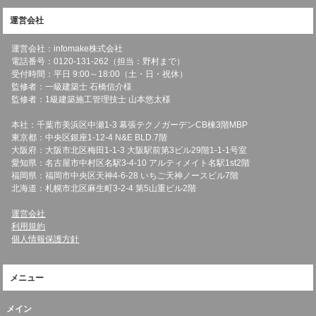
運営会社
運営会社：infomake株式会社
電話番号：0120-131-262（担当：野村まで）
受付時間：平日 9:00～18:00（土・日・祝休）
監修者：一級建築士 石橋信介様
監修者：1級建築施工管理技士 山本悠太様
本社：千葉市美浜区中瀬1-3 幕張テクノガーデンCB棟3階MBP
東京都：中央区銀座1-12-4 N&E BLD.7階
大阪府：大阪市北区梅田1-1-3 大阪駅前第3ビル29階1-1-1号室
愛知県：名古屋市中村区名駅3-4-10 アルティメイト名駅1st2階
福岡県：福岡市中央区天神4-6-28 いちご天神ノースビル7階
北海道：札幌市北区麻生町3-2-4 第5山重ビル2階
運営会社
利用規約
個人情報保護方針
メニュー
メイン