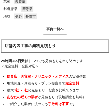
業種：
美容室
都道府県：
長野県
地域：
長野
長野市
事例一覧へ
店舗内装工事の無料見積もり
24時間365日受付
｜いつでも見積もりを申し込めます
＜完全無料・全国対応＞
飲食店・美容室・クリニック・オフィス
の実績多数
現地調査・見積もり・プラン提案まで
完全無料
最大
3社～5社
の見積もり・提案を比較できます
あなたの近くの業者
が見積もり（現地調査も無料）
ご紹介した業者に決めても
手数料は不要
です