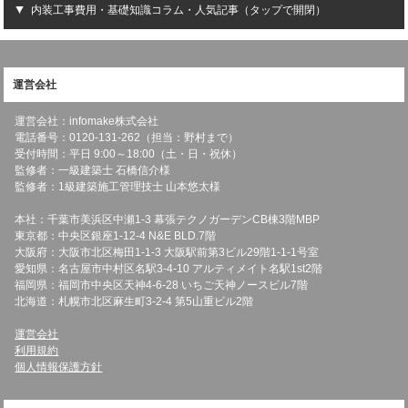
内装工事費用・基礎知識コラム・人気記事（タップで開閉）
運営会社
運営会社：infomake株式会社
電話番号：0120-131-262（担当：野村まで）
受付時間：平日 9:00～18:00（土・日・祝休）
監修者：一級建築士 石橋信介様
監修者：1級建築施工管理技士 山本悠太様
本社：千葉市美浜区中瀬1-3 幕張テクノガーデンCB棟3階MBP
東京都：中央区銀座1-12-4 N&E BLD.7階
大阪府：大阪市北区梅田1-1-3 大阪駅前第3ビル29階1-1-1号室
愛知県：名古屋市中村区名駅3-4-10 アルティメイト名駅1st2階
福岡県：福岡市中央区天神4-6-28 いちご天神ノースビル7階
北海道：札幌市北区麻生町3-2-4 第5山重ビル2階
運営会社
利用規約
個人情報保護方針