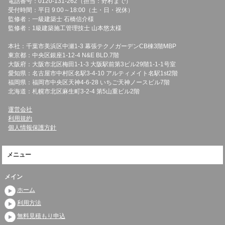
電話番号：0120-131-262（担当：野村まで）
受付時間：平日 9:00～18:00（土・日・祝休）
監修者：一級建築士 石橋信介様
監修者：1級建築施工管理技士 山本悠太様
本社：千葉市美浜区中瀬1-3 幕張テクノガーデンCB棟3階MBP
東京都：中央区銀座1-12-4 N&E BLD.7階
大阪府：大阪市北区梅田1-1-3 大阪駅前第3ビル29階1-1-1号室
愛知県：名古屋市中村区名駅3-4-10 アルティメイト名駅1st2階
福岡県：福岡市中央区天神4-6-28 いちご天神ノースビル7階
北海道：札幌市北区麻生町3-2-4 第5山重ビル2階
運営会社
利用規約
個人情報保護方針
メニュー
メイン
ホーム
利用方法
無料見積もり申込