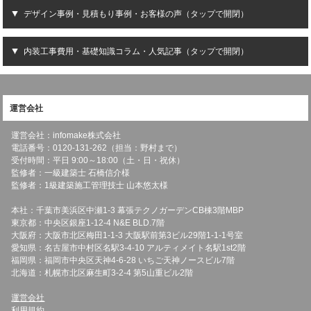
デザイン事例・見積もり事例・お客様の声（タップで開閉）
内装工事費用・基礎知識コラム・人気記事（タップで開閉）
運営会社
運営会社：infomake株式会社
電話番号：0120-131-262（担当：野村まで）
受付時間：平日 9:00～18:00（土・日・祝休）
監修者：一級建築士 石橋信介様
監修者：1級建築施工管理技士 山本悠太様
本社：千葉市美浜区中瀬1-3 幕張テクノガーデンCB棟3階MBP
東京都：中央区銀座1-12-4 N&E BLD.7階
大阪府：大阪市北区梅田1-1-3 大阪駅前第3ビル29階1-1-1号室
愛知県：名古屋市中村区名駅3-4-10 アルティメイト名駅1st2階
福岡県：福岡市中央区天神4-6-28 いちご天神ノースビル7階
北海道：札幌市北区麻生町3-2-4 第5山重ビル2階
運営会社
利用規約