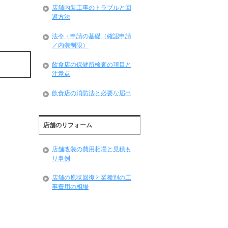
店舗内装工事のトラブルと回
避方法
法令・申請の基礎（確認申請
／内装制限）
飲食店の保健所検査の項目と
注意点
飲食店の消防法と必要な届出
店舗のリフォーム
店舗改装の費用相場と見積も
り事例
店舗の原状回復と業種別の工
事費用の相場