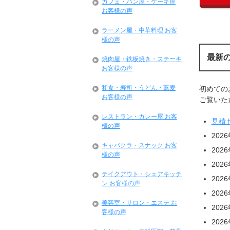
カフェ・パン屋・ケーキ屋
お客様の声
ラーメン屋・中華料理 お客
様の声
最新
焼肉屋・鉄板焼き・ステーキ
お客様の声
和食・寿司・うどん・蕎麦
初めての
お客様の声
ご覧いただ
レストラン・カレー屋 お客
見積
様の声
202
キャバクラ・スナック お客
202
様の声
202
テイクアウト・シェアキッチ
202
ン お客様の声
202
美容室・サロン・エステ お
202
客様の声
202