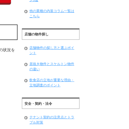
ン3選
他の業種の内装コラム一覧は
こちら
店舗の物件探し
店舗物件の探し方と選ぶポイ
の状況を
ント
居抜き物件とスケルトン物件
の違い
飲食店の立地が重要な理由・
立地調査のポイント
安全・契約・法令
テナント契約の注意点とトラ
ブル対策