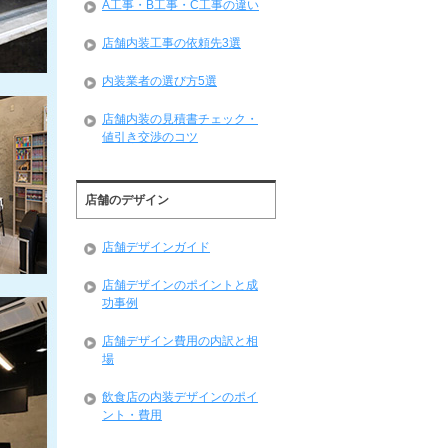
A工事・B工事・C工事の違い
店舗内装工事の依頼先3選
内装業者の選び方5選
店舗内装の見積書チェック・
値引き交渉のコツ
店舗のデザイン
店舗デザインガイド
店舗デザインのポイントと成
功事例
店舗デザイン費用の内訳と相
場
飲食店の内装デザインのポイ
ント・費用