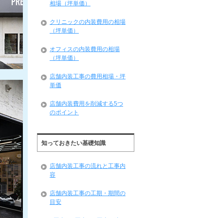
相場（坪単価）
クリニックの内装費用の相場
（坪単価）
オフィスの内装費用の相場
（坪単価）
店舗内装工事の費用相場・坪
単価
店舗内装費用を削減する5つ
のポイント
知っておきたい基礎知識
店舗内装工事の流れと工事内
容
店舗内装工事の工期・期間の
目安