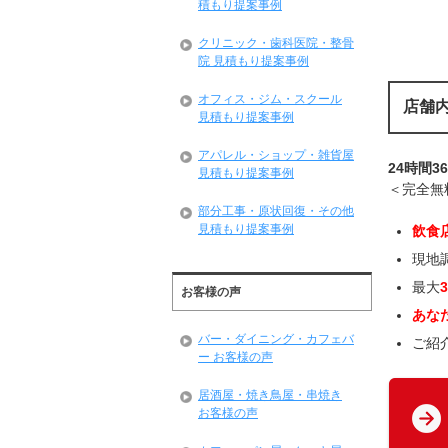
積もり提案事例
クリニック・歯科医院・整骨
院 見積もり提案事例
オフィス・ジム・スクール
店舗
見積もり提案事例
アパレル・ショップ・雑貨屋
24時間3
見積もり提案事例
＜完全無
部分工事・原状回復・その他
見積もり提案事例
飲食
現地
最大
お客様の声
あな
バー・ダイニング・カフェバ
ご紹
ー お客様の声
居酒屋・焼き鳥屋・串焼き
お客様の声