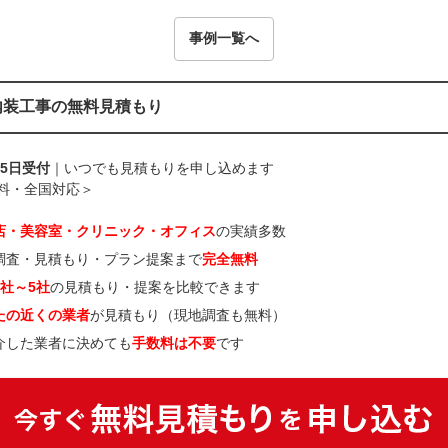
事例一覧へ
内装工事の無料見積もり
65日受付
｜いつでも見積もりを申し込めます
料・全国対応＞
店・美容室・クリニック・オフィス
の実績多数
調査・見積もり・プラン提案まで
完全無料
3社～5社
の見積もり・提案を比較できます
たの近くの業者
が見積もり（現地調査も無料）
介した業者に決めても
手数料は不要
です