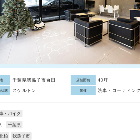
千葉県我孫子市台田
40坪
地
店舗面積
スケルトン
洗車・コーティン
の状態
業種
車・バイク
県：
千葉県
北柏
我孫子市