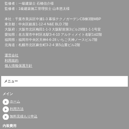
監修者：一級建築士 石橋信介様
監修者：1級建築施工管理技士 山本悠太様
本社：千葉市美浜区中瀬1-3 幕張テクノガーデンCB棟3階MBP
東京都：中央区銀座1-12-4 N&E BLD.7階
大阪府：大阪市北区梅田1-1-3 大阪駅前第3ビル29階1-1-1号室
愛知県：名古屋市中村区名駅3-4-10 アルティメイト名駅1st2階
福岡県：福岡市中央区天神4-6-28 いちご天神ノースビル7階
北海道：札幌市北区麻生町3-2-4 第5山重ビル2階
運営会社
利用規約
個人情報保護方針
メニュー
メイン
ホーム
利用方法
無料見積もり申込
内装費用