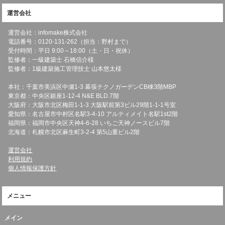
運営会社
運営会社：infomake株式会社
電話番号：0120-131-262（担当：野村まで）
受付時間：平日 9:00～18:00（土・日・祝休）
監修者：一級建築士 石橋信介様
監修者：1級建築施工管理技士 山本悠太様
本社：千葉市美浜区中瀬1-3 幕張テクノガーデンCB棟3階MBP
東京都：中央区銀座1-12-4 N&E BLD.7階
大阪府：大阪市北区梅田1-1-3 大阪駅前第3ビル29階1-1-1号室
愛知県：名古屋市中村区名駅3-4-10 アルティメイト名駅1st2階
福岡県：福岡市中央区天神4-6-28 いちご天神ノースビル7階
北海道：札幌市北区麻生町3-2-4 第5山重ビル2階
運営会社
利用規約
個人情報保護方針
メニュー
メイン