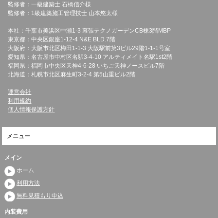
監修者：一級建築士 石橋信介様
監修者：1級建築施工管理技士 山本悠太様
本社：千葉市美浜区中瀬1-3 幕張テクノガーデンCB棟3階MBP
東京都：中央区銀座1-12-4 N&E BLD.7階
大阪府：大阪市北区梅田1-1-3 大阪駅前第3ビル29階1-1-1号室
愛知県：名古屋市中村区名駅3-4-10 アルティメイト名駅1st2階
福岡県：福岡市中央区天神4-6-28 いちご天神ノースビル7階
北海道：札幌市北区麻生町3-2-4 第5山重ビル2階
運営会社
利用規約
個人情報保護方針
メニュー
メイン
ホーム
利用方法
無料見積もり申込
内装費用