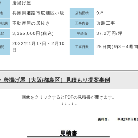
唐揚げ屋
種
兵庫県姫路市広畑区小坂
9坪
地
店舗面積
不動産屋の居抜き
改装工事
の状態
工事内容
3,355,000円(税込)
37.2万円/坪
金額
坪単価
2022年1月17日～2月10
25日間(約3～4週間
期間
工事日数
日
・唐揚げ屋［大阪/都島区］見積もり提案事例
画像をクリックするとPDFの見積書が開きます。
↓ ↓ ↓ ↓ ↓