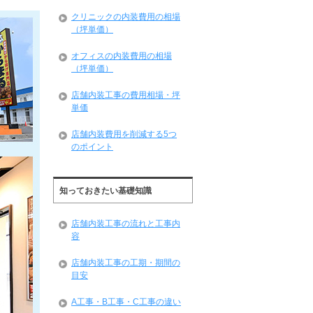
クリニックの内装費用の相場
（坪単価）
オフィスの内装費用の相場
（坪単価）
店舗内装工事の費用相場・坪
単価
店舗内装費用を削減する5つ
のポイント
知っておきたい基礎知識
店舗内装工事の流れと工事内
容
店舗内装工事の工期・期間の
目安
A工事・B工事・C工事の違い