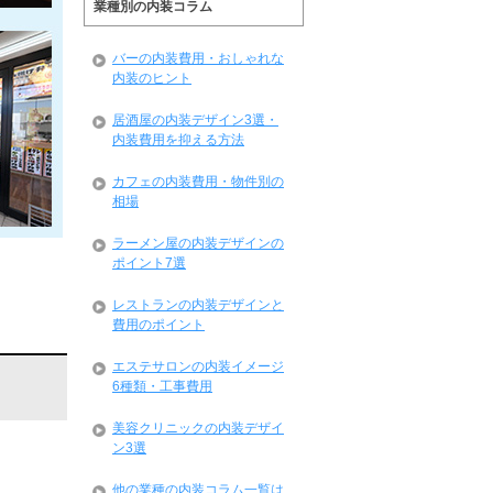
業種別の内装コラム
バーの内装費用・おしゃれな
内装のヒント
居酒屋の内装デザイン3選・
内装費用を抑える方法
カフェの内装費用・物件別の
相場
ラーメン屋の内装デザインの
ポイント7選
レストランの内装デザインと
費用のポイント
エステサロンの内装イメージ
6種類・工事費用
美容クリニックの内装デザイ
ン3選
他の業種の内装コラム一覧は