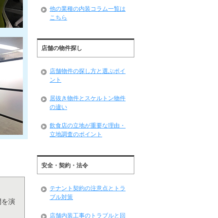
他の業種の内装コラム一覧は
こちら
店舗の物件探し
店舗物件の探し方と選ぶポイ
ント
居抜き物件とスケルトン物件
の違い
飲食店の立地が重要な理由・
立地調査のポイント
安全・契約・法令
テナント契約の注意点とトラ
ブル対策
間を演
店舗内装工事のトラブルと回