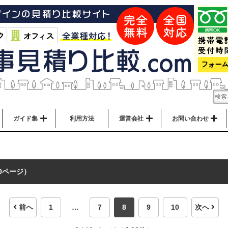
ガイド集
利用方法
運営会社
お問い合わせ
 10ページ）
前へ
1
…
7
8
9
10
次へ