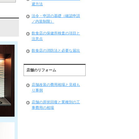
避方法
法令・申請の基礎（確認申請
／内装制限）
飲食店の保健所検査の項目と
注意点
飲食店の消防法と必要な届出
店舗のリフォーム
店舗改装の費用相場と見積も
り事例
店舗の原状回復と業種別の工
事費用の相場