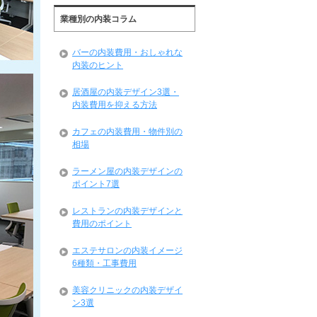
業種別の内装コラム
バーの内装費用・おしゃれな
内装のヒント
居酒屋の内装デザイン3選・
内装費用を抑える方法
カフェの内装費用・物件別の
相場
ラーメン屋の内装デザインの
ポイント7選
レストランの内装デザインと
費用のポイント
エステサロンの内装イメージ
6種類・工事費用
美容クリニックの内装デザイ
ン3選