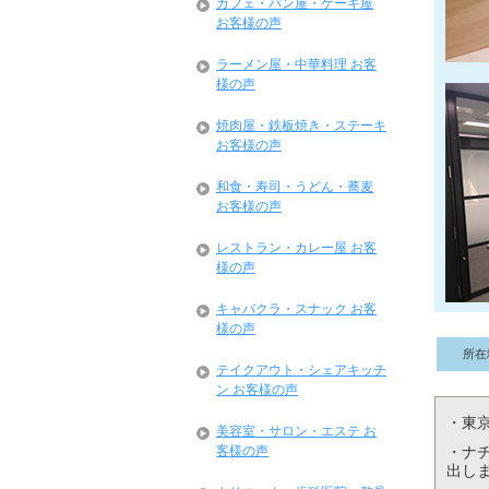
カフェ・パン屋・ケーキ屋
お客様の声
ラーメン屋・中華料理 お客
様の声
焼肉屋・鉄板焼き・ステーキ
お客様の声
和食・寿司・うどん・蕎麦
お客様の声
レストラン・カレー屋 お客
様の声
キャバクラ・スナック お客
様の声
所在
テイクアウト・シェアキッチ
ン お客様の声
・東
美容室・サロン・エステ お
客様の声
・ナ
出し