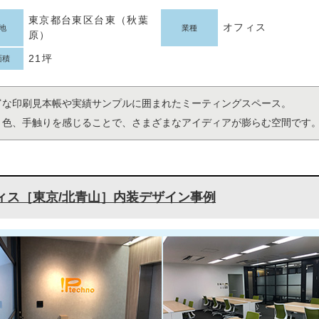
東京都台東区台東（秋葉
オフィス
地
業種
原）
21坪
面積
富な印刷見本帳や実績サンプルに囲まれたミーティングスペース。
、色、手触りを感じることで、さまざまなアイディアが膨らむ空間です
ィス［東京/北青山］内装デザイン事例