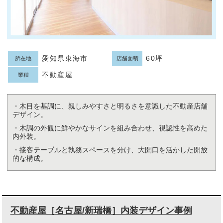
愛知県東海市
60坪
所在地
店舗面積
不動産屋
業種
・木目を基調に、親しみやすさと明るさを意識した不動産店舗
デザイン。
・木調の外観に鮮やかなサインを組み合わせ、視認性を高めた
内外装。
・接客テーブルと執務スペースを分け、大開口を活かした開放
的な構成。
不動産屋［名古屋/新瑞橋］内装デザイン事例