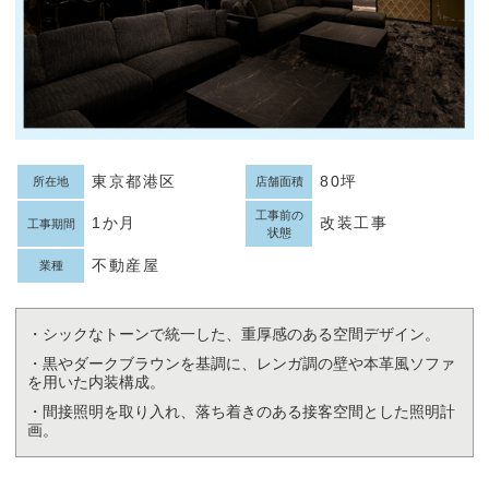
東京都港区
80坪
所在地
店舗面積
工事前の
1か月
改装工事
工事期間
状態
不動産屋
業種
・シックなトーンで統一した、重厚感のある空間デザイン。
・黒やダークブラウンを基調に、レンガ調の壁や本革風ソファ
を用いた内装構成。
・間接照明を取り入れ、落ち着きのある接客空間とした照明計
画。