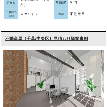
65坪
所在地
店舗面積
布）
工事前の
スケルトン
不動産屋
業種
状態
不動産屋［千葉/中央区］見積もり提案事例