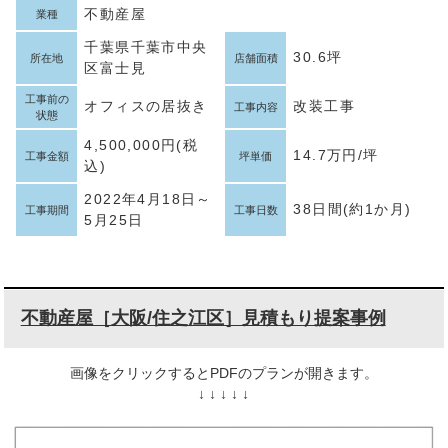
不動産屋
業種
千葉県千葉市中央
30.6坪
所在地
店舗面積
区富士見
工事前の
オフィスの居抜き
改装工事
工事内容
状態
4,500,000円(税
14.7万円/坪
工事金額
坪単価
込)
2022年4月18日～
38日間(約1か月)
工事期間
工事日数
5月25日
不動産屋［大阪/住之江区］見積もり提案事例
画像をクリックするとPDFのプランが開きます。
↓ ↓ ↓ ↓ ↓