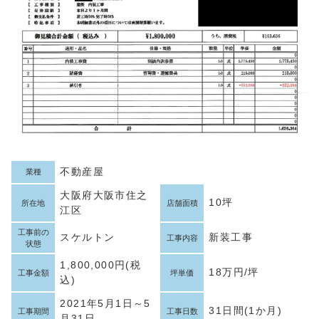
不動産屋
業種
大阪府大阪市住之
10坪
所在地
店舗面積
江区
工事前の
スケルトン
新装工事
工事内容
状態
1,800,000円(税
18万円/坪
工事金額
坪単価
込)
2021年5月1日～5
31日間(1か月)
工事期間
工事日数
月31日