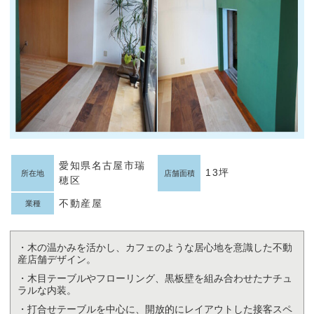
愛知県名古屋市瑞
13坪
所在地
店舗面積
穂区
不動産屋
業種
・木の温かみを活かし、カフェのような居心地を意識した不動
産店舗デザイン。
・木目テーブルやフローリング、黒板壁を組み合わせたナチュ
ラルな内装。
・打合せテーブルを中心に、開放的にレイアウトした接客スペ