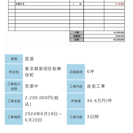
質屋
業種
東京都新宿区歌舞
6坪
所在地
店舗面積
伎町
工事前の
営業中
改装工事
工事内容
状態
2,200,000円(税
36.6万円/坪
工事金額
坪単価
込)
2024年6月18日～
3日間
工事期間
工事日数
6月20日