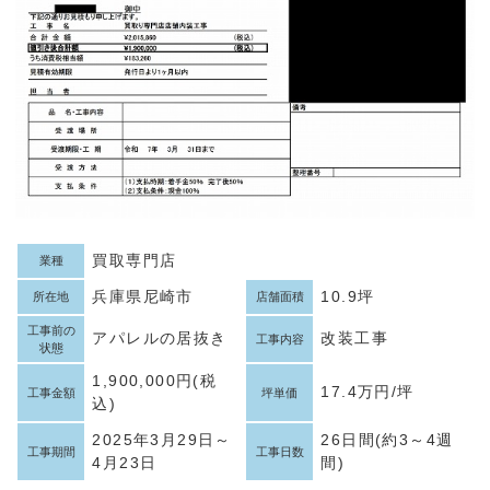
買取専門店
業種
兵庫県尼崎市
10.9坪
所在地
店舗面積
工事前の
アパレルの居抜き
改装工事
工事内容
状態
1,900,000円(税
17.4万円/坪
工事金額
坪単価
込)
2025年3月29日～
26日間(約3～4週
工事期間
工事日数
4月23日
間)