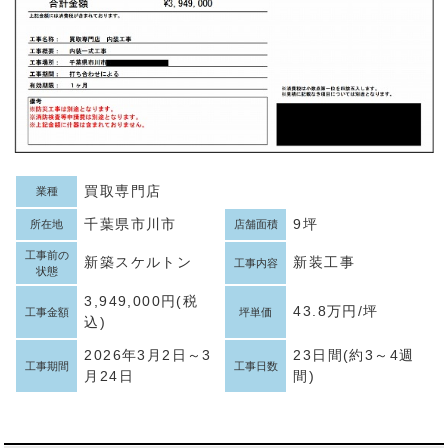
買取専門店
業種
千葉県市川市
9坪
所在地
店舗面積
工事前の
新築スケルトン
新装工事
工事内容
状態
3,949,000円(税
43.8万円/坪
工事金額
坪単価
込)
2026年3月2日～3
23日間(約3～4週
工事期間
工事日数
月24日
間)