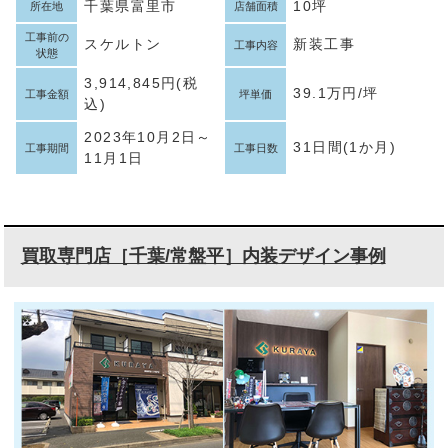
千葉県富里市
10坪
所在地
店舗面積
工事前の
スケルトン
新装工事
工事内容
状態
3,914,845円(税
39.1万円/坪
工事金額
坪単価
込)
2023年10月2日～
31日間(1か月)
工事期間
工事日数
11月1日
買取専門店［千葉/常盤平］内装デザイン事例