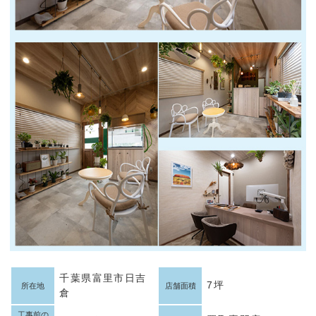
千葉県富里市日吉
7坪
所在地
店舗面積
倉
工事前の