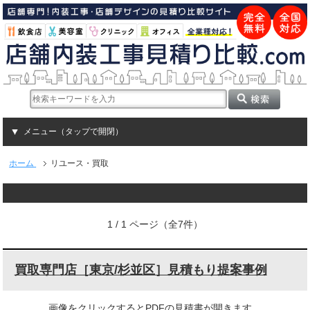
メニュー（タップで開閉）
ホーム
リユース・買取
1 / 1 ページ（全7件）
買取専門店［東京/杉並区］見積もり提案事例
画像をクリックするとPDFの見積書が開きます。