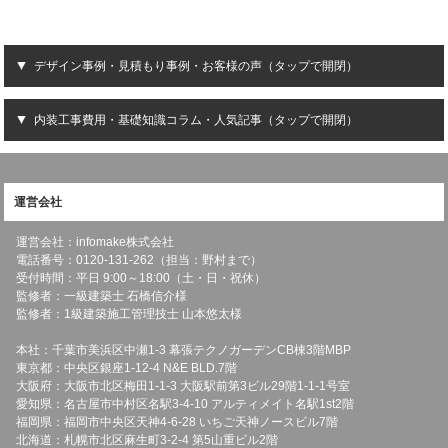
デザイン事例・見積もり事例・お客様の声（タップで開閉）
内装工事費用・基礎知識コラム・人気記事（タップで開閉）
運営会社
運営会社：infomake株式会社
電話番号：0120-131-262（担当：野村まで）
受付時間：平日 9:00～18:00（土・日・祝休）
監修者：一級建築士 石橋信介様
監修者：1級建築施工管理技士 山本悠太様
本社：千葉市美浜区中瀬1-3 幕張テクノガーデンCB棟3階MBP
東京都：中央区銀座1-12-4 N&E BLD.7階
大阪府：大阪市北区梅田1-1-3 大阪駅前第3ビル29階1-1-1号室
愛知県：名古屋市中村区名駅3-4-10 アルティメイト名駅1st2階
福岡県：福岡市中央区天神4-6-28 いちご天神ノースビル7階
北海道：札幌市北区麻生町3-2-4 第5山重ビル2階