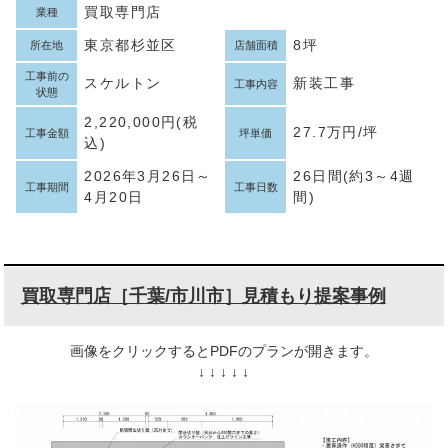
買取専門店
業種
東京都杉並区
8坪
所在地
店舗面積
工事前の
スケルトン
新装工事
工事内容
状態
2,220,000円(税
27.7万円/坪
工事金額
坪単価
込)
2026年3月26日～
26日間(約3～4週
工事期間
工事日数
4月20日
間)
買取専門店［千葉/市川市］見積もり提案事例
画像をクリックするとPDFのプランが開きます。
↓ ↓ ↓ ↓ ↓