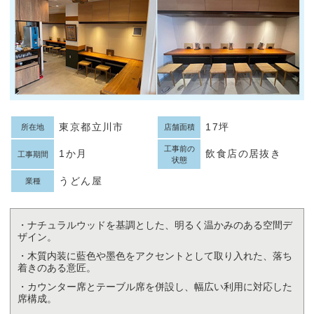
東京都立川市
17坪
所在地
店舗面積
工事前の
1か月
飲食店の居抜き
工事期間
状態
うどん屋
業種
・ナチュラルウッドを基調とした、明るく温かみのある空間デ
ザイン。
・木質内装に藍色や墨色をアクセントとして取り入れた、落ち
着きのある意匠。
・カウンター席とテーブル席を併設し、幅広い利用に対応した
席構成。