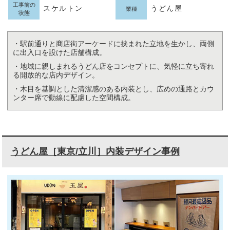
工事前の
スケルトン
うどん屋
業種
状態
・駅前通りと商店街アーケードに挟まれた立地を生かし、両側
に出入口を設けた店舗構成。
・地域に親しまれるうどん店をコンセプトに、気軽に立ち寄れ
る開放的な店内デザイン。
・木目を基調とした清潔感のある内装とし、広めの通路とカウ
ンター席で動線に配慮した空間構成。
うどん屋［東京/立川］内装デザイン事例