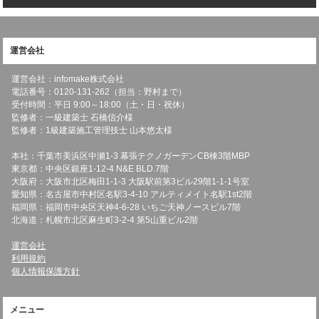
運営会社
運営会社：infomake株式会社
電話番号：0120-131-262（担当：野村まで）
受付時間：平日 9:00～18:00（土・日・祝休）
監修者：一級建築士 石橋信介様
監修者：1級建築施工管理技士 山本悠太様
本社：千葉市美浜区中瀬1-3 幕張テクノガーデンCB棟3階MBP
東京都：中央区銀座1-12-4 N&E BLD.7階
大阪府：大阪市北区梅田1-1-3 大阪駅前第3ビル29階1-1-1号室
愛知県：名古屋市中村区名駅3-4-10 アルティメイト名駅1st2階
福岡県：福岡市中央区天神4-6-28 いちご天神ノースビル7階
北海道：札幌市北区麻生町3-2-4 第5山重ビル2階
運営会社
利用規約
個人情報保護方針
メニュー