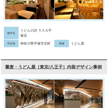
うどんの詩 ラスカ平
物件名
塚店
神奈川県平塚市宝町
うどん屋
所在地
業種
蕎麦・うどん屋［東京/八王子］内装デザイン事例