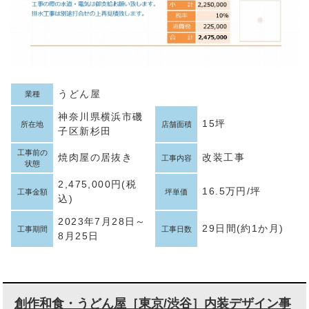
うどん屋
業種
神奈川県横浜市磯
15坪
所在地
店舗面積
子区新杉田
工事前の
焼肉屋の居抜き
改装工事
工事内容
状態
2,475,000円(税
16.5万円/坪
工事金額
坪単価
込)
2023年7月28日～
29日間(約1か月)
工事期間
工事日数
8月25日
創作和食・うどん屋［東京/渋谷］内装デザイン事