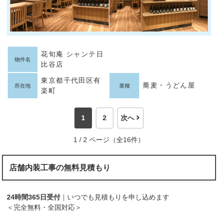
花旬庵 シャンテ日
物件名
比谷店
東京都千代田区有
蕎麦・うどん屋
所在地
業種
楽町
1
2
次へ
1 / 2 ページ（全16件）
店舗内装工事の無料見積もり
24時間365日受付
｜いつでも見積もりを申し込めます
＜完全無料・全国対応＞