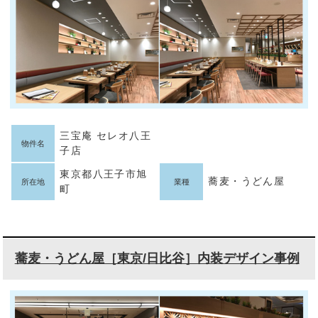
三宝庵 セレオ八王
物件名
子店
東京都八王子市旭
蕎麦・うどん屋
所在地
業種
町
蕎麦・うどん屋［東京/日比谷］内装デザイン事例