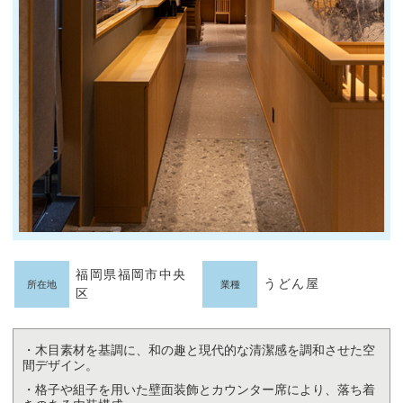
福岡県福岡市中央
うどん屋
所在地
業種
区
・木目素材を基調に、和の趣と現代的な清潔感を調和させた空
間デザイン。
・格子や組子を用いた壁面装飾とカウンター席により、落ち着