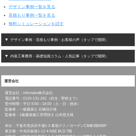
デザイン事例一覧を見る
見積もり事例一覧を見る
無料シミュレーションを試す
デザイン事例・見積もり事例・お客様の声（タップで開閉）
内装工事費用・基礎知識コラム・人気記事（タップで開閉）
運営会社
運営会社：infomake株式会社
電話番号：0120-131-262（担当：野村まで）
受付時間：平日 9:00～18:00（土・日・祝休）
監修者：一級建築士 石橋信介様
監修者：1級建築施工管理技士 山本悠太様
本社：千葉市美浜区中瀬1-3 幕張テクノガーデンCB棟3階MBP
東京都：中央区銀座1-12-4 N&E BLD.7階