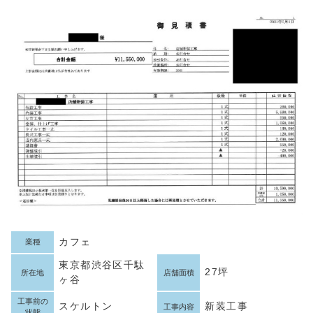
カフェ
業種
東京都渋谷区千駄
27坪
所在地
店舗面積
ヶ谷
工事前の
スケルトン
新装工事
工事内容
状態