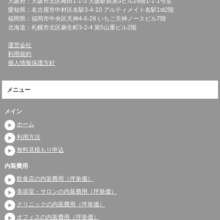
大阪府：大阪市北区梅田1-1-3 大阪駅前第3ビル29階1-1-1号室
愛知県：名古屋市中村区名駅3-4-10 アルティメイト名駅1st2階
福岡県：福岡市中央区天神4-6-28 いちご天神ノースビル7階
北海道：札幌市北区麻生町3-2-4 第5山重ビル2階
運営会社
利用規約
個人情報保護方針
メニュー
メイン
ホーム
利用方法
無料見積もり申込
内装費用
飲食店の内装費用（坪単価）
美容室・サロンの内装費用（坪単価）
クリニックの内装費用（坪単価）
オフィスの内装費用（坪単価）