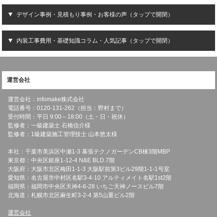
デザイン事例・見積もり事例・お客様の声（タップで開閉）
内装工事費用・基礎知識コラム・人気記事（タップで開閉）
運営会社
運営会社：infomake株式会社
電話番号：0120-131-262（担当：野村まで）
受付時間：平日 9:00～18:00（土・日・祝休）
監修者：一級建築士 石橋信介様
監修者：1級建築施工管理技士 山本悠太様
本社：千葉市美浜区中瀬1-3 幕張テクノガーデンCB棟3階MBP
東京都：中央区銀座1-12-4 N&E BLD.7階
大阪府：大阪市北区梅田1-1-3 大阪駅前第3ビル29階1-1-1号室
愛知県：名古屋市中村区名駅3-4-10 アルティメイト名駅1st2階
福岡県：福岡市中央区天神4-6-28 いちご天神ノースビル7階
北海道：札幌市北区麻生町3-2-4 第5山重ビル2階
運営会社