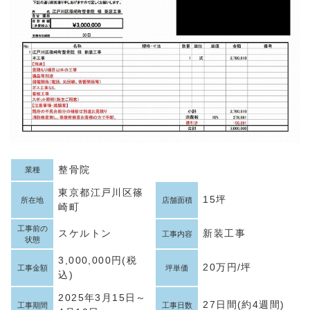
整骨院
業種
東京都江戸川区篠
15坪
所在地
店舗面積
崎町
工事前の
スケルトン
新装工事
工事内容
状態
3,000,000円(税
20万円/坪
工事金額
坪単価
込)
2025年3月15日～
27日間(約4週間)
工事期間
工事日数