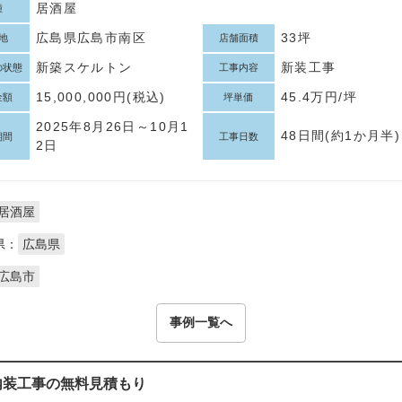
居酒屋
種
広島県広島市南区
33坪
地
店舗面積
新築スケルトン
新装工事
の状態
工事内容
15,000,000円(税込)
45.4万円/坪
金額
坪単価
2025年8月26日～10月1
48日間(約1か月半)
期間
工事日数
2日
居酒屋
県：
広島県
広島市
事例一覧へ
内装工事の無料見積もり