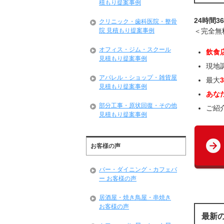
積もり提案事例
24時間3
クリニック・歯科医院・整骨
院 見積もり提案事例
＜完全無
オフィス・ジム・スクール
飲食
見積もり提案事例
現地
アパレル・ショップ・雑貨屋
最大
見積もり提案事例
あな
部分工事・原状回復・その他
ご紹
見積もり提案事例
お客様の声
バー・ダイニング・カフェバ
ー お客様の声
居酒屋・焼き鳥屋・串焼き
お客様の声
最新