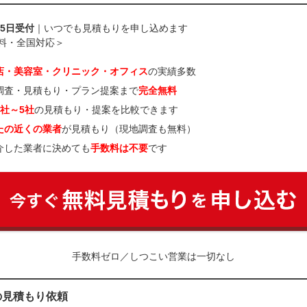
65日受付
｜いつでも見積もりを申し込めます
料・全国対応＞
店・美容室・クリニック・オフィス
の実績多数
調査・見積もり・プラン提案まで
完全無料
3社～5社
の見積もり・提案を比較できます
たの近くの業者
が見積もり（現地調査も無料）
介した業者に決めても
手数料は不要
です
手数料ゼロ／しつこい営業は一切なし
の見積もり依頼