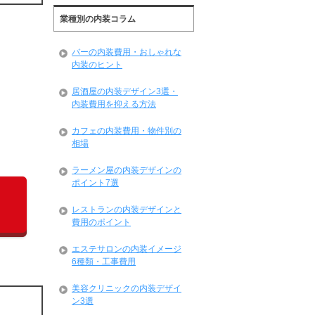
業種別の内装コラム
バーの内装費用・おしゃれな
内装のヒント
居酒屋の内装デザイン3選・
内装費用を抑える方法
カフェの内装費用・物件別の
相場
ラーメン屋の内装デザインの
ポイント7選
レストランの内装デザインと
費用のポイント
エステサロンの内装イメージ
6種類・工事費用
美容クリニックの内装デザイ
ン3選