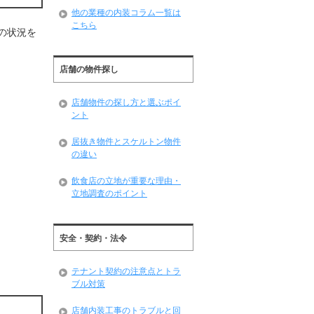
他の業種の内装コラム一覧は
こちら
の状況を
店舗の物件探し
店舗物件の探し方と選ぶポイ
ント
居抜き物件とスケルトン物件
の違い
飲食店の立地が重要な理由・
立地調査のポイント
安全・契約・法令
テナント契約の注意点とトラ
ブル対策
店舗内装工事のトラブルと回