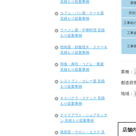
見積もり提案事例
業
所在
カフェ・パン屋・ケーキ屋
見積もり提案事例
工事前
ラーメン屋・中華料理 見積
工事
もり提案事例
工事
焼肉屋・鉄板焼き・ステーキ
見積もり提案事例
和食・寿司・うどん・蕎麦
見積もり提案事例
業種：
レストラン・カレー屋 見積
都道府
もり提案事例
地域：
キャバクラ・スナック 見積
もり提案事例
テイクアウト・シェアキッチ
ン 見積もり提案事例
店舗
美容室・サロン・エステ 見