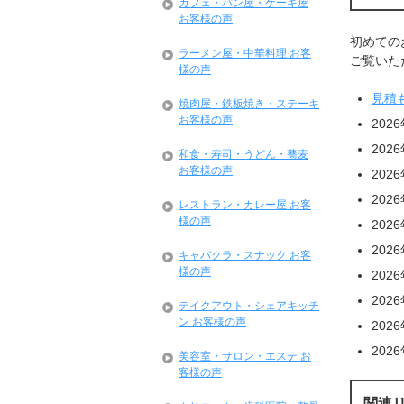
カフェ・パン屋・ケーキ屋
お客様の声
初めての
ラーメン屋・中華料理 お客
ご覧いただ
様の声
見積
焼肉屋・鉄板焼き・ステーキ
お客様の声
202
202
和食・寿司・うどん・蕎麦
お客様の声
202
202
レストラン・カレー屋 お客
様の声
202
202
キャバクラ・スナック お客
様の声
202
202
テイクアウト・シェアキッチ
ン お客様の声
202
202
美容室・サロン・エステ お
客様の声
関連