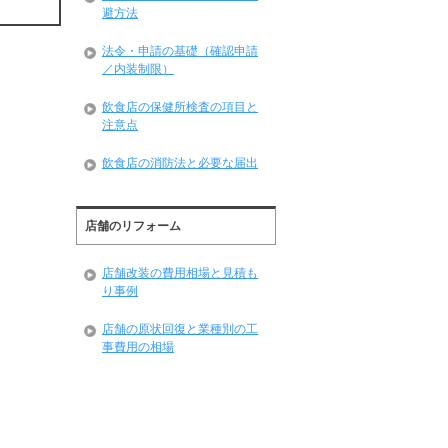
避方法
法令・申請の基礎（確認申請
／内装制限）
飲食店の保健所検査の項目と
注意点
飲食店の消防法と必要な届出
店舗のリフォーム
店舗改装の費用相場と見積も
り事例
店舗の原状回復と業種別の工
事費用の相場