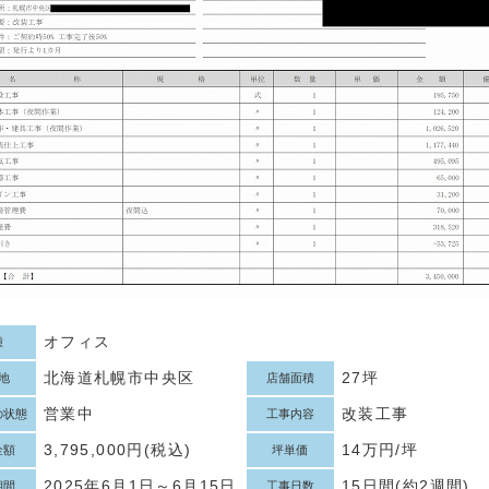
オフィス
種
北海道札幌市中央区
27坪
地
店舗面積
営業中
改装工事
の状態
工事内容
3,795,000円(税込)
14万円/坪
金額
坪単価
2025年6月1日～6月15日
15日間(約2週間)
期間
工事日数