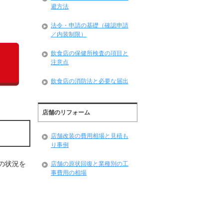
避方法
法令・申請の基礎（確認申請
／内装制限）
飲食店の保健所検査の項目と
注意点
飲食店の消防法と必要な届出
店舗のリフォーム
店舗改装の費用相場と見積も
り事例
の状況を
店舗の原状回復と業種別の工
事費用の相場