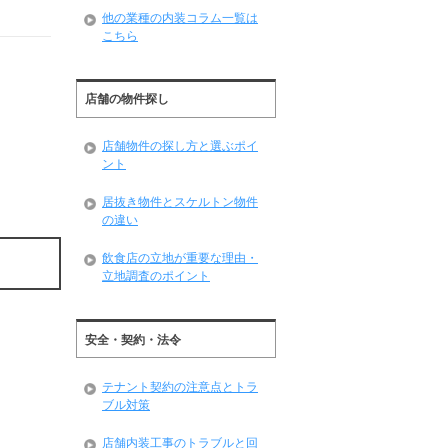
他の業種の内装コラム一覧は
こちら
店舗の物件探し
店舗物件の探し方と選ぶポイ
ント
居抜き物件とスケルトン物件
の違い
飲食店の立地が重要な理由・
立地調査のポイント
安全・契約・法令
テナント契約の注意点とトラ
ブル対策
店舗内装工事のトラブルと回