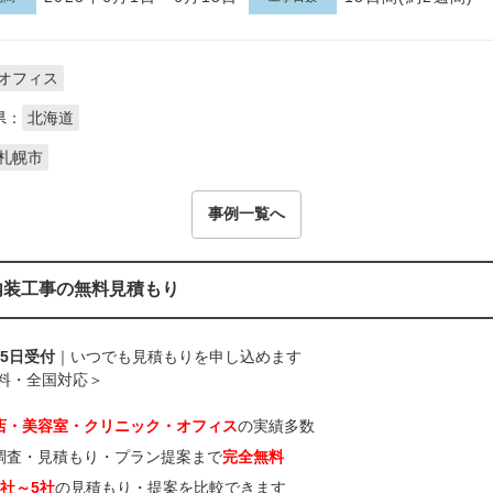
オフィス
県：
北海道
札幌市
事例一覧へ
内装工事の無料見積もり
65日受付
｜いつでも見積もりを申し込めます
料・全国対応＞
店・美容室・クリニック・オフィス
の実績多数
調査・見積もり・プラン提案まで
完全無料
3社～5社
の見積もり・提案を比較できます