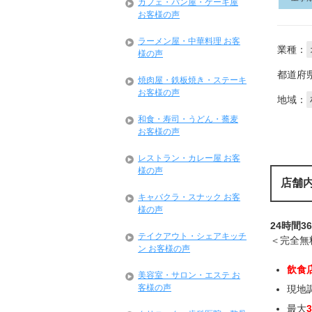
カフェ・パン屋・ケーキ屋
お客様の声
ラーメン屋・中華料理 お客
業種：
様の声
都道府
焼肉屋・鉄板焼き・ステーキ
お客様の声
地域：
和食・寿司・うどん・蕎麦
お客様の声
レストラン・カレー屋 お客
様の声
店舗
キャバクラ・スナック お客
様の声
24時間3
テイクアウト・シェアキッチ
＜完全無
ン お客様の声
飲食
美容室・サロン・エステ お
客様の声
現地
最大