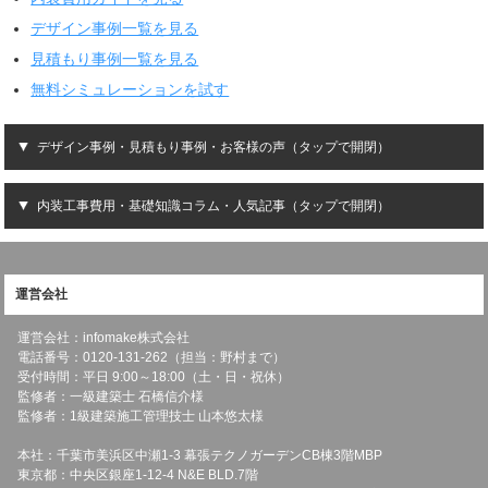
デザイン事例一覧を見る
見積もり事例一覧を見る
無料シミュレーションを試す
デザイン事例・見積もり事例・お客様の声（タップで開閉）
内装工事費用・基礎知識コラム・人気記事（タップで開閉）
運営会社
運営会社：infomake株式会社
電話番号：0120-131-262（担当：野村まで）
受付時間：平日 9:00～18:00（土・日・祝休）
監修者：一級建築士 石橋信介様
監修者：1級建築施工管理技士 山本悠太様
本社：千葉市美浜区中瀬1-3 幕張テクノガーデンCB棟3階MBP
東京都：中央区銀座1-12-4 N&E BLD.7階