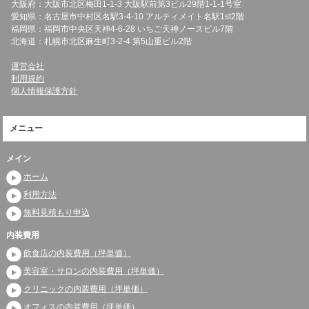
大阪府：大阪市北区梅田1-1-3 大阪駅前第3ビル29階1-1-1号室
愛知県：名古屋市中村区名駅3-4-10 アルティメイト名駅1st2階
福岡県：福岡市中央区天神4-6-28 いちご天神ノースビル7階
北海道：札幌市北区麻生町3-2-4 第5山重ビル2階
運営会社
利用規約
個人情報保護方針
メニュー
メイン
ホーム
利用方法
無料見積もり申込
内装費用
飲食店の内装費用（坪単価）
美容室・サロンの内装費用（坪単価）
クリニックの内装費用（坪単価）
オフィスの内装費用（坪単価）