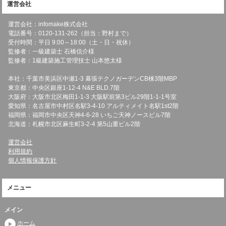
運営会社
運営会社：infomake株式会社
電話番号：0120-131-262（担当：野村まで）
受付時間：平日 9:00～18:00（土・日・祝休）
監修者：一級建築士 石橋信介様
監修者：1級建築施工管理技士 山本悠太様
本社：千葉市美浜区中瀬1-3 幕張テクノガーデンCB棟3階MBP
東京都：中央区銀座1-12-4 N&E BLD.7階
大阪府：大阪市北区梅田1-1-3 大阪駅前第3ビル29階1-1-1号室
愛知県：名古屋市中村区名駅3-4-10 アルティメイト名駅1st2階
福岡県：福岡市中央区天神4-6-28 いちご天神ノースビル7階
北海道：札幌市北区麻生町3-2-4 第5山重ビル2階
運営会社
利用規約
個人情報保護方針
メニュー
メイン
ホーム