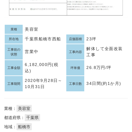
美容室
業種
千葉県船橋市西船
23坪
所在地
店舗面積
解体して全面改装
工事前の
営業中
工事内容
状態
工事
6,182,000円(税
26.8万円/坪
工事金額
坪単価
込)
2020年9月28日～
34日間(約1か月)
工事期間
工事日数
10月31日
業種：
美容室
都道府県：
千葉県
地域：
船橋市