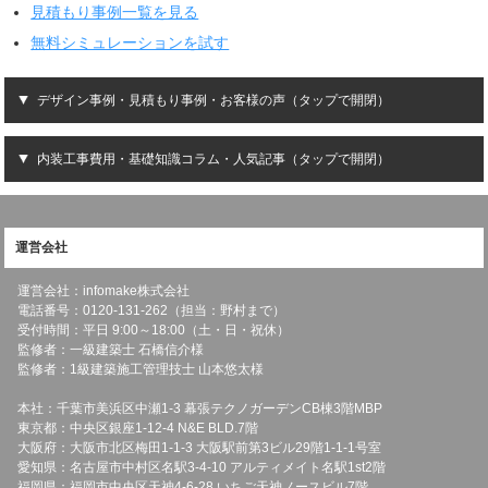
見積もり事例一覧を見る
無料シミュレーションを試す
デザイン事例・見積もり事例・お客様の声（タップで開閉）
内装工事費用・基礎知識コラム・人気記事（タップで開閉）
運営会社
運営会社：infomake株式会社
電話番号：0120-131-262（担当：野村まで）
受付時間：平日 9:00～18:00（土・日・祝休）
監修者：一級建築士 石橋信介様
監修者：1級建築施工管理技士 山本悠太様
本社：千葉市美浜区中瀬1-3 幕張テクノガーデンCB棟3階MBP
東京都：中央区銀座1-12-4 N&E BLD.7階
大阪府：大阪市北区梅田1-1-3 大阪駅前第3ビル29階1-1-1号室
愛知県：名古屋市中村区名駅3-4-10 アルティメイト名駅1st2階
福岡県：福岡市中央区天神4-6-28 いちご天神ノースビル7階