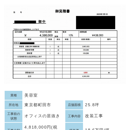
美容室
業種
東京都町田市
25.8坪
所在地
店舗面積
工事前の
オフィスの居抜き
改装工事
工事内容
状態
4,818,000円(税
18.6万円/坪