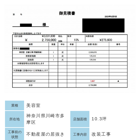
美容室
業種
神奈川県川崎市多
10.3坪
所在地
店舗面積
摩区
工事前の
不動産屋の居抜き
改装工事
工事内容
状態