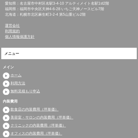
愛知県：名古屋市中村区名駅3-4-10 アルティメイト名駅1st2階
福岡県：福岡市中央区天神4-6-28 いちご天神ノースビル7階
北海道：札幌市北区麻生町3-2-4 第5山重ビル2階
運営会社
利用規約
個人情報保護方針
メニュー
メイン
ホーム
利用方法
無料見積もり申込
内装費用
飲食店の内装費用（坪単価）
美容室・サロンの内装費用（坪単価）
クリニックの内装費用（坪単価）
オフィスの内装費用（坪単価）