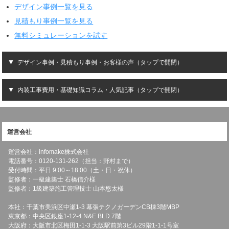
デザイン事例一覧を見る
見積もり事例一覧を見る
無料シミュレーションを試す
デザイン事例・見積もり事例・お客様の声（タップで開閉）
内装工事費用・基礎知識コラム・人気記事（タップで開閉）
運営会社
運営会社：infomake株式会社
電話番号：0120-131-262（担当：野村まで）
受付時間：平日 9:00～18:00（土・日・祝休）
監修者：一級建築士 石橋信介様
監修者：1級建築施工管理技士 山本悠太様
本社：千葉市美浜区中瀬1-3 幕張テクノガーデンCB棟3階MBP
東京都：中央区銀座1-12-4 N&E BLD.7階
大阪府：大阪市北区梅田1-1-3 大阪駅前第3ビル29階1-1-1号室