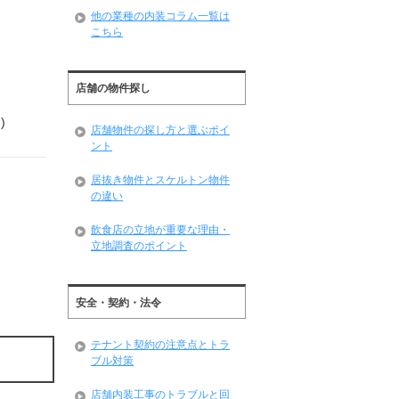
他の業種の内装コラム一覧は
こちら
店舗の物件探し
)
店舗物件の探し方と選ぶポイ
ント
居抜き物件とスケルトン物件
の違い
飲食店の立地が重要な理由・
立地調査のポイント
安全・契約・法令
テナント契約の注意点とトラ
ブル対策
店舗内装工事のトラブルと回