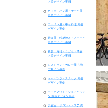
内装デザイン事例
カフェ・パン屋・ケーキ屋
内装デザイン事例
ラーメン屋・中華料理 内装
デザイン事例
焼肉屋・鉄板焼き・ステーキ
内装デザイン事例
和食・寿司・うどん・蕎麦
内装デザイン事例
レストラン・カレー屋 内装
デザイン事例
キャバクラ・スナック 内装
デザイン事例
テイクアウト・シェアキッチ
ン 内装デザイン事例
美容室・サロン・エステ 内