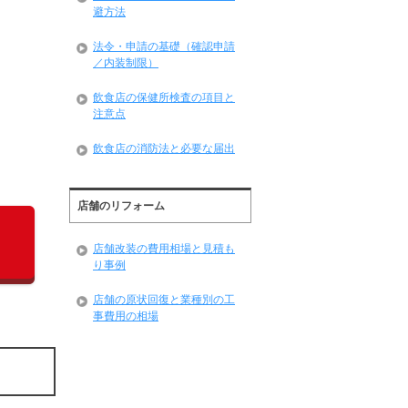
避方法
法令・申請の基礎（確認申請
／内装制限）
飲食店の保健所検査の項目と
注意点
飲食店の消防法と必要な届出
店舗のリフォーム
店舗改装の費用相場と見積も
り事例
店舗の原状回復と業種別の工
事費用の相場