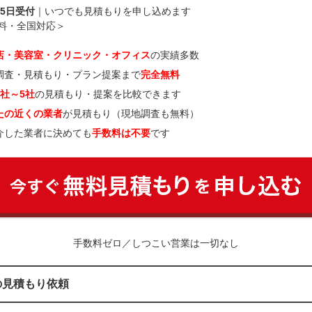
65日受付
｜いつでも見積もりを申し込めます
料・全国対応＞
店・美容室・クリニック・オフィス
の実績多数
調査・見積もり・プラン提案まで
完全無料
3社～5社
の見積もり・提案を比較できます
たの近くの業者
が見積もり（現地調査も無料）
介した業者に決めても
手数料は不要
です
手数料ゼロ／しつこい営業は一切なし
の見積もり依頼