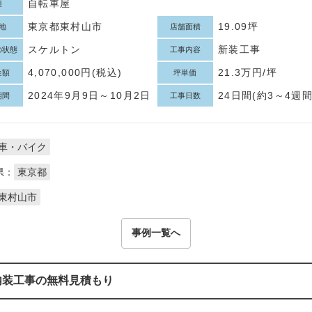
自転車屋
種
東京都東村山市
19.09坪
地
店舗面積
スケルトン
新装工事
の状態
工事内容
4,070,000円(税込)
21.3万円/坪
金額
坪単価
2024年9月9日～10月2日
24日間(約3～4週間
期間
工事日数
車・バイク
県：
東京都
東村山市
事例一覧へ
内装工事の無料見積もり