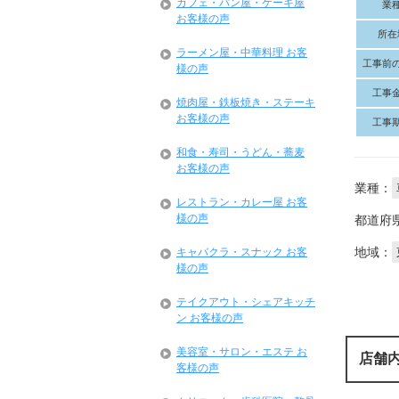
カフェ・パン屋・ケーキ屋
業
お客様の声
所在
ラーメン屋・中華料理 お客
工事前
様の声
工事
焼肉屋・鉄板焼き・ステーキ
お客様の声
工事
和食・寿司・うどん・蕎麦
お客様の声
業種：
レストラン・カレー屋 お客
様の声
都道府
地域：
キャバクラ・スナック お客
様の声
テイクアウト・シェアキッチ
ン お客様の声
美容室・サロン・エステ お
店舗
客様の声