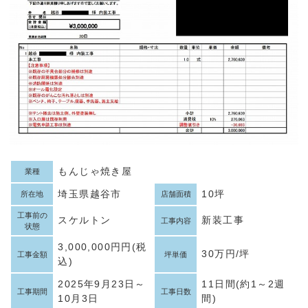
もんじゃ焼き屋
業種
埼玉県越谷市
10坪
所在地
店舗面積
工事前の
スケルトン
新装工事
工事内容
状態
3,000,000円円(税
30万円/坪
工事金額
坪単価
込)
2025年9月23日～
11日間(約1～2週
工事期間
工事日数
10月3日
間)