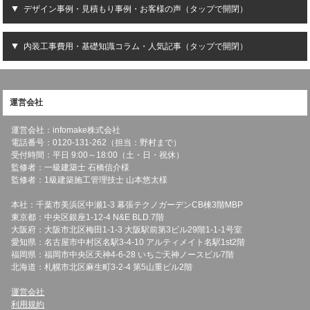
デザイン事例・見積もり事例・お客様の声（タップで開閉）
内装工事費用・基礎知識コラム・人気記事（タップで開閉）
運営会社
運営会社：infomake株式会社
電話番号：0120-131-262（担当：野村まで）
受付時間：平日 9:00～18:00（土・日・祝休）
監修者：一級建築士 石橋信介様
監修者：1級建築施工管理技士 山本悠太様
本社：千葉市美浜区中瀬1-3 幕張テクノガーデンCB棟3階MBP
東京都：中央区銀座1-12-4 N&E BLD.7階
大阪府：大阪市北区梅田1-1-3 大阪駅前第3ビル29階1-1-1号室
愛知県：名古屋市中村区名駅3-4-10 アルティメイト名駅1st2階
福岡県：福岡市中央区天神4-6-28 いちご天神ノースビル7階
北海道：札幌市北区麻生町3-2-4 第5山重ビル2階
運営会社
利用規約