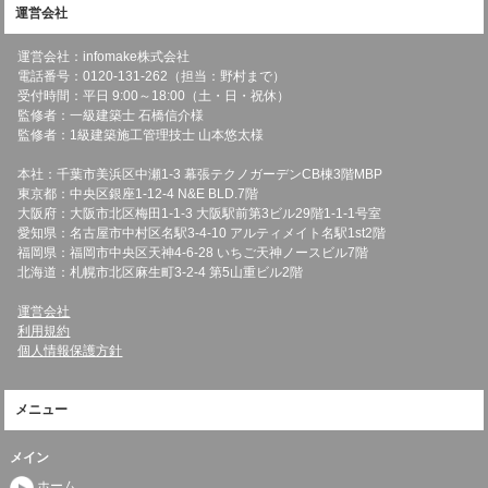
運営会社
運営会社：infomake株式会社
電話番号：0120-131-262（担当：野村まで）
受付時間：平日 9:00～18:00（土・日・祝休）
監修者：一級建築士 石橋信介様
監修者：1級建築施工管理技士 山本悠太様
本社：千葉市美浜区中瀬1-3 幕張テクノガーデンCB棟3階MBP
東京都：中央区銀座1-12-4 N&E BLD.7階
大阪府：大阪市北区梅田1-1-3 大阪駅前第3ビル29階1-1-1号室
愛知県：名古屋市中村区名駅3-4-10 アルティメイト名駅1st2階
福岡県：福岡市中央区天神4-6-28 いちご天神ノースビル7階
北海道：札幌市北区麻生町3-2-4 第5山重ビル2階
運営会社
利用規約
個人情報保護方針
メニュー
メイン
ホーム