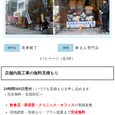
黒豚横丁
豚まん専門店
物件名
業種
1 / 1 ページ（全2件）
店舗内装工事の無料見積もり
24時間365日受付
｜いつでも見積もりを申し込めます
＜完全無料・全国対応＞
飲食店・美容室・クリニック・オフィス
の実績多数
現地調査・見積もり・プラン提案まで
完全無料