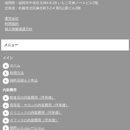
福岡県：福岡市中央区天神4-6-28 いちご天神ノースビル7階
北海道：札幌市北区麻生町3-2-4 第5山重ビル2階
運営会社
利用規約
個人情報保護方針
メニュー
メイン
ホーム
利用方法
無料見積もり申込
内装費用
飲食店の内装費用（坪単価）
美容室・サロンの内装費用（坪単価）
クリニックの内装費用（坪単価）
オフィスの内装費用（坪単価）
無料シミュレーション