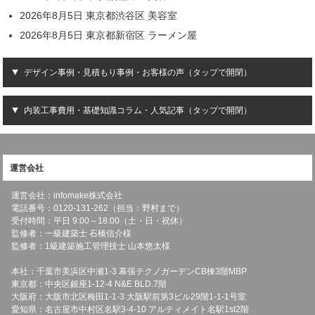
2026年8月5日 東京都渋谷区 美容室
2026年8月5日 東京都新宿区 ラーメン屋
デザイン事例・見積もり事例・お客様の声（タップで開閉）
内装工事費用・基礎知識コラム・人気記事（タップで開閉）
運営会社
運営会社：infomake株式会社
電話番号：0120-131-262（担当：野村まで）
受付時間：平日 9:00～18:00（土・日・祝休）
監修者：一級建築士 石橋信介様
監修者：1級建築施工管理技士 山本悠太様
本社：千葉市美浜区中瀬1-3 幕張テクノガーデンCB棟3階MBP
東京都：中央区銀座1-12-4 N&E BLD.7階
大阪府：大阪市北区梅田1-1-3 大阪駅前第3ビル29階1-1-1号室
愛知県：名古屋市中村区名駅3-4-10 アルティメイト名駅1st2階