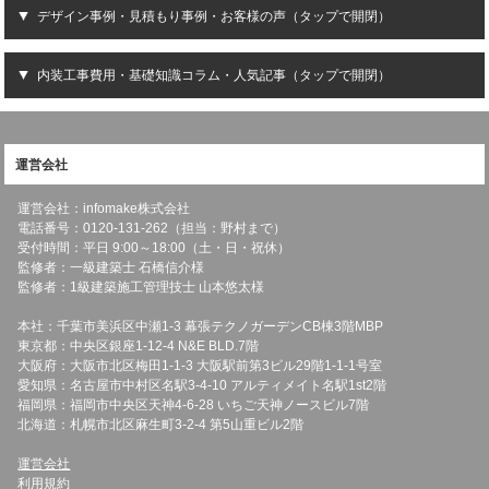
デザイン事例・見積もり事例・お客様の声（タップで開閉）
内装工事費用・基礎知識コラム・人気記事（タップで開閉）
運営会社
運営会社：infomake株式会社
電話番号：0120-131-262（担当：野村まで）
受付時間：平日 9:00～18:00（土・日・祝休）
監修者：一級建築士 石橋信介様
監修者：1級建築施工管理技士 山本悠太様
本社：千葉市美浜区中瀬1-3 幕張テクノガーデンCB棟3階MBP
東京都：中央区銀座1-12-4 N&E BLD.7階
大阪府：大阪市北区梅田1-1-3 大阪駅前第3ビル29階1-1-1号室
愛知県：名古屋市中村区名駅3-4-10 アルティメイト名駅1st2階
福岡県：福岡市中央区天神4-6-28 いちご天神ノースビル7階
北海道：札幌市北区麻生町3-2-4 第5山重ビル2階
運営会社
利用規約