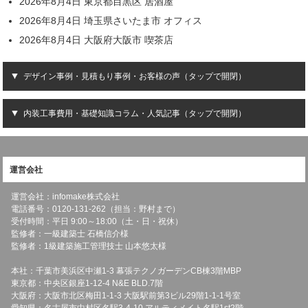
2026年8月4日 東京都目黒区 居酒屋
2026年8月4日 埼玉県さいたま市 オフィス
2026年8月4日 大阪府大阪市 喫茶店
デザイン事例・見積もり事例・お客様の声（タップで開閉）
内装工事費用・基礎知識コラム・人気記事（タップで開閉）
運営会社
運営会社：infomake株式会社
電話番号：0120-131-262（担当：野村まで）
受付時間：平日 9:00～18:00（土・日・祝休）
監修者：一級建築士 石橋信介様
監修者：1級建築施工管理技士 山本悠太様
本社：千葉市美浜区中瀬1-3 幕張テクノガーデンCB棟3階MBP
東京都：中央区銀座1-12-4 N&E BLD.7階
大阪府：大阪市北区梅田1-1-3 大阪駅前第3ビル29階1-1-1号室