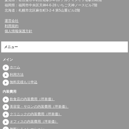
愛知県：名古屋市中村区名駅3-4-10 アルティメイト名駅1st2階
福岡県：福岡市中央区天神4-6-28 いちご天神ノースビル7階
北海道：札幌市北区麻生町3-2-4 第5山重ビル2階
運営会社
利用規約
個人情報保護方針
メニュー
メイン
ホーム
利用方法
無料見積もり申込
内装費用
飲食店の内装費用（坪単価）
美容室・サロンの内装費用（坪単価）
クリニックの内装費用（坪単価）
オフィスの内装費用（坪単価）
無料シミュレーション