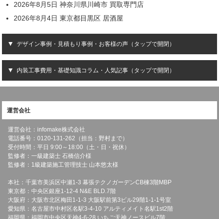
2026年8月5日 神奈川県川崎市 買取専門店
2026年8月4日 東京都目黒区 居酒屋
デザイン事例・見積もり事例・お客様の声（タップで開閉）
内装工事費用・基礎知識コラム・人気記事（タップで開閉）
運営会社
運営会社：infomake株式会社
電話番号：0120-131-262（担当：野村まで）
受付時間：平日 9:00～18:00（土・日・祝休）
監修者：一級建築士 石橋信介様
監修者：1級建築施工管理技士 山本悠太様
本社：千葉市美浜区中瀬1-3 幕張テクノガーデンCB棟3階MBP
東京都：中央区銀座1-12-4 N&E BLD.7階
大阪府：大阪市北区梅田1-1-3 大阪駅前第3ビル29階1-1-1号室
愛知県：名古屋市中村区名駅3-4-10 アルティメイト名駅1st2階
福岡県：福岡市中央区天神4-6-28 いちご天神ノースビル7階