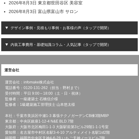
2026年8月3日 東京都世田谷区 美容室
2026年8月3日 富山県富山市 サロン
デザイン事例・見積もり事例・お客様の声（タップで開閉）
内装工事費用・基礎知識コラム・人気記事（タップで開閉）
運営会社
運営会社：infomake株式会社
電話番号：0120-131-262（担当：野村まで）
受付時間：平日 9:00～18:00（土・日・祝休）
監修者：一級建築士 石橋信介様
監修者：1級建築施工管理技士 山本悠太様
本社：千葉市美浜区中瀬1-3 幕張テクノガーデンCB棟3階MBP
東京都：中央区銀座1-12-4 N&E BLD.7階
大阪府：大阪市北区梅田1-1-3 大阪駅前第3ビル29階1-1-1号室
愛知県：名古屋市中村区名駅3-4-10 アルティメイト名駅1st2階
福岡県：福岡市中央区天神4-6-28 いちご天神ノースビル7階